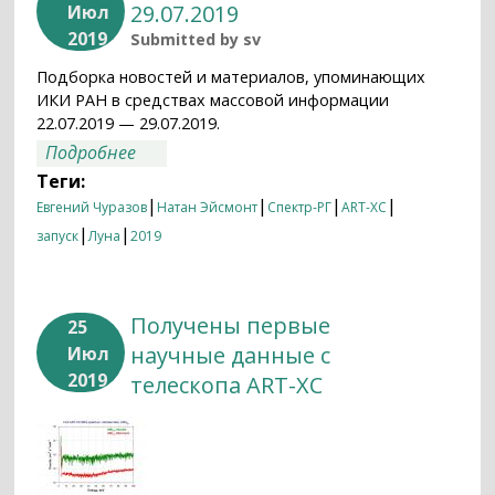
29.07.2019
Июл
2019
Submitted by
sv
Подборка новостей и материалов, упоминающих
ИКИ РАН в средствах массовой информации
22.07.2019 — 29.07.2019.
о Итоги недели 22.07.2019 — 29.07.2019
Подробнее
Теги:
|
|
|
|
Евгений Чуразов
Натан Эйсмонт
Спектр-РГ
ART-XC
|
|
запуск
Луна
2019
Получены первые
25
научные данные с
Июл
2019
телескопа ART-XC