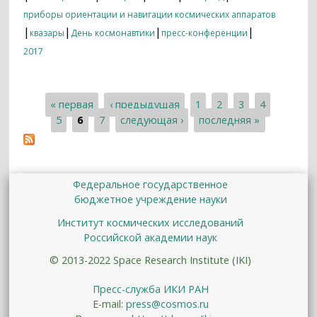
приборы ориентации и навигации космических аппаратов
|
|
|
|
квазары
День космонавтики
пресс-конференции
2017
« первая
‹ предыдущая
1
2
3
4
Страницы
5
6
7
следующая ›
последняя »
Федеральное государственное
бюджетное учреждение науки
Институт космических исследований
Российской академии наук
© 2013-2022 Space Research Institute (IKI)
Пресс-служба ИКИ РАН
E-mail:
press@cosmos.ru