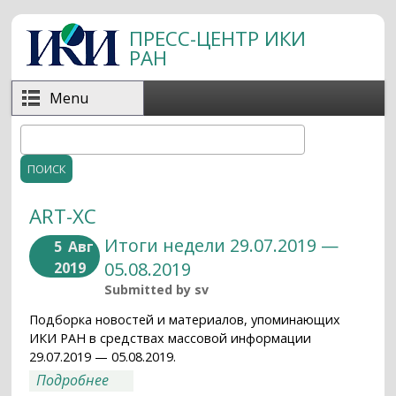
Перейти к основному содержанию
ПРЕСС-ЦЕНТР ИКИ
РАН
Menu
Поиск
Форма поиска
ART-XC
Итоги недели 29.07.2019 —
5
Авг
05.08.2019
2019
Submitted by
sv
Подборка новостей и материалов, упоминающих
ИКИ РАН в средствах массовой информации
29.07.2019 — 05.08.2019.
о Итоги недели 29.07.2019 — 05.08.2019
Подробнее