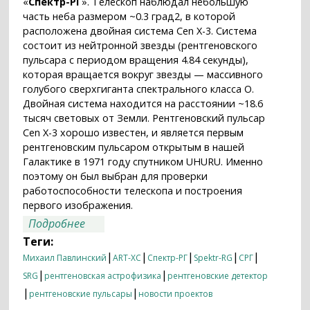
«
Спектр-РГ
». Телескоп наблюдал небольшую
часть неба размером ~0.3 град2, в которой
расположена двойная система Cen X-3. Система
состоит из нейтронной звезды (рентгеновского
пульсара с периодом вращения 4.84 секунды),
которая вращается вокруг звезды — массивного
голубого сверхгиганта спектрального класса О.
Двойная система находится на расстоянии ~18.6
тысяч световых от Земли. Рентгеновский пульсар
Cen X-3 хорошо известен, и является первым
рентгеновским пульсаром открытым в нашей
Галактике в 1971 году спутником UHURU. Именно
поэтому он был выбран для проверки
работоспособности телескопа и построения
первого изображения.
о «Первый свет» ART-XC: «телескоп
Подробнее
работает так, как мы ожидали»
Теги:
|
|
|
|
|
Михаил Павлинский
ART-XC
Спектр-РГ
Spektr-RG
СРГ
|
|
SRG
рентгеновская астрофизика
рентгеновские детектор
|
|
рентгеновские пульсары
новости проектов