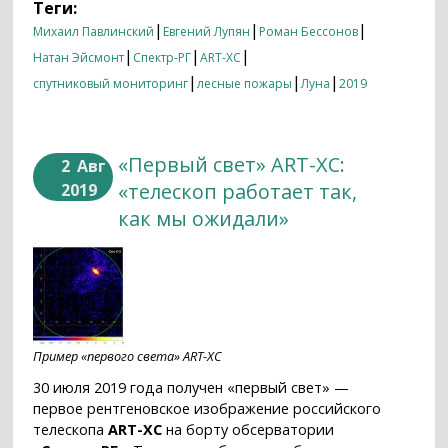
Теги:
|
|
|
Михаил Павлинский
Евгений Лупян
Роман Бессонов
|
|
|
Натан Эйсмонт
Спектр-РГ
ART-XC
|
|
|
спутниковый мониторинг
лесные пожары
Луна
2019
«Первый свет» ART-XC:
2
Авг
«телескоп работает так,
2019
как мы ожидали»
Пример «первого света» ART-XC
30 июля 2019 года получен «первый свет» —
первое рентгеновское изображение российского
телескопа
ART-XC
на борту обсерватории