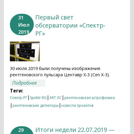
Первый свет
31
обсерватории «Спектр-
Июл
2019
РГ»
30 июля 2019 были получены изображения
рентгеновского пульсара Центавр X-3 (Cen X-3).
о Первый свет обсерватории «Спектр-
Подробнее
РГ»
Теги:
|
|
|
Спектр-РГ
Spektr-RG
ART-XC
рентгеновская астрофизика
|
|
рентгеновские детекторы
новости проектов
Итоги недели 22.07.2019 —
29