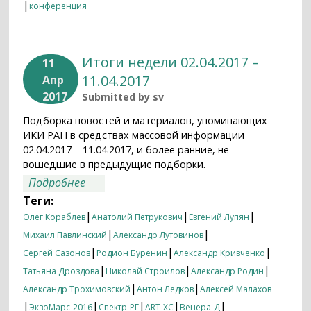
|
конференция
Итоги недели 02.04.2017 –
11
11.04.2017
Апр
2017
Submitted by
sv
Подборка новостей и материалов, упоминающих
ИКИ РАН в средствах массовой информации
02.04.2017 – 11.04.2017, и более ранние, не
вошедшие в предыдущие подборки.
о Итоги недели 02.04.2017 – 11.04.2017
Подробнее
Теги:
|
|
|
Олег Кораблев
Анатолий Петрукович
Евгений Лупян
|
|
Михаил Павлинский
Александр Лутовинов
|
|
|
Сергей Сазонов
Родион Буренин
Александр Кривченко
|
|
|
Татьяна Дроздова
Николай Строилов
Александр Родин
|
|
Александр Трохимовский
Антон Ледков
Алексей Малахов
|
|
|
|
|
ЭкзоМарс-2016
Спектр-РГ
ART-XC
Венера-Д