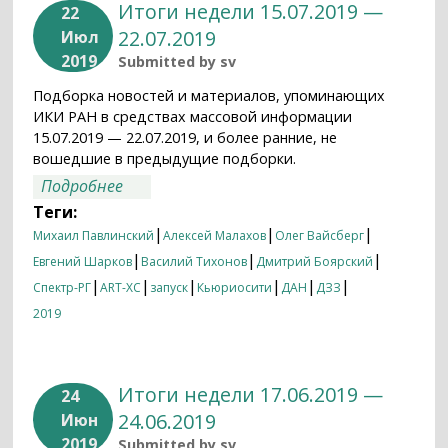
Итоги недели 15.07.2019 —
22
22.07.2019
Июл
2019
Submitted by
sv
Подборка новостей и материалов, упоминающих
ИКИ РАН в средствах массовой информации
15.07.2019 — 22.07.2019, и более ранние, не
вошедшие в предыдущие подборки.
о Итоги недели 15.07.2019 — 22.07.2019
Подробнее
Теги:
|
|
|
Михаил Павлинский
Алексей Малахов
Олег Вайсберг
|
|
|
Евгений Шарков
Василий Тихонов
Дмитрий Боярский
|
|
|
|
|
|
Спектр-РГ
ART-XC
запуск
Кьюриосити
ДАН
ДЗЗ
2019
Итоги недели 17.06.2019 —
24
24.06.2019
Июн
2019
Submitted by
sv