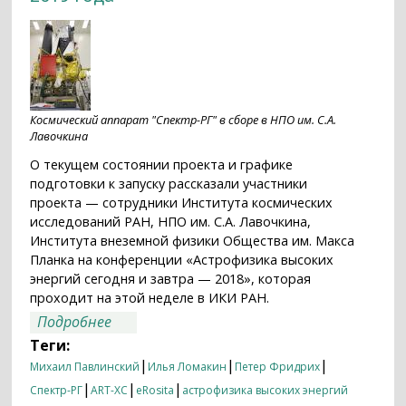
Космический аппарат "Спектр-РГ" в сборе в НПО им. С.А.
Лавочкина
О текущем состоянии проекта и графике
подготовки к запуску рассказали участники
проекта — сотрудники Института космических
исследований РАН, НПО им. С.А. Лавочкина,
Института внеземной физики Общества им. Макса
Планка на конференции «Астрофизика высоких
энергий сегодня и завтра — 2018», которая
проходит на этой неделе в ИКИ РАН.
о Российско-германская орбитальная
Подробнее
рентгеновская обсерватория «Спектр-
Теги:
РГ» готовится к запуску в апреле 2019
|
|
|
Михаил Павлинский
Илья Ломакин
Петер Фридрих
года
|
|
|
Спектр-РГ
ART-XC
eRosita
астрофизика высоких энергий