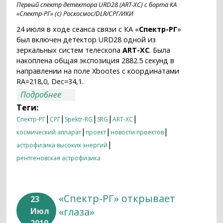
Первый спектр детектора URD28 (ART-XC) с борта КА
«Спектр-РГ» (с) Роскосмос/DLR/СРГ/ИКИ
24 июля в ходе сеанса связи с КА «
Спектр-РГ
»
был включен детектор URD28 одной из
зеркальных систем телескопа
ART-XC
. Была
накоплена общая экспозиция 2882.5 секунд в
направлении на поле Xbootes с координатами
RA=218,0, Dec=34,1.
о Получены первые научные данные с
Подробнее
телескопа ART-XC
Теги:
|
|
|
|
|
Спектр-РГ
СРГ
Spektr-RG
SRG
ART-XC
|
|
|
космический аппарат
проект
новости проектов
|
астрофизика высоких энергий
рентгеновская астрофизика
«Спектр-РГ» открывает
23
«глаза»
Июл