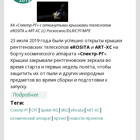
2019
КА «Спектр-РГ» с откинутыми крышками телескопов
eROSITA и ART-XC (с) Роскосмос/DLR/СРГ/MPE
23 июля 2019 года были успешно открыты крышки
рентгеновских телескопов
eROSITA
и
ART-XC
на
борту космического аппарата «
Спектр-РГ
».
Крышки закрывали рентгеновские зеркала во
время старта и первых недель полёта, чтобы
защитить их от пыли и других инородных
предметов во время сборки и подготовки к
запуску.
о «Спектр-РГ» открывает «глаза»
Подробнее
Теги:
|
|
|
|
|
|
Спектр-РГ
СРГ
Spektr-RG
SRG
eRosita
ART-XC
|
|
космический аппарат
проект
новости проектов