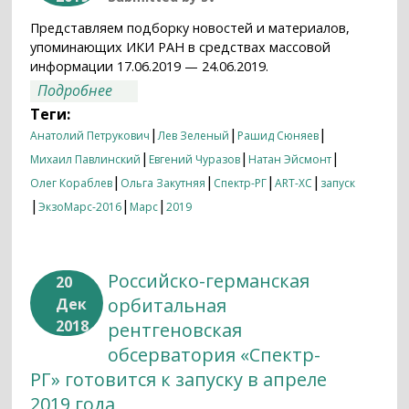
Представляем подборку новостей и материалов,
упоминающих ИКИ РАН в средствах массовой
информации 17.06.2019 — 24.06.2019.
о Итоги недели 17.06.2019 — 24.06.2019
Подробнее
Теги:
|
|
|
Анатолий Петрукович
Лев Зеленый
Рашид Сюняев
|
|
|
Михаил Павлинский
Евгений Чуразов
Натан Эйсмонт
|
|
|
|
Олег Кораблев
Ольга Закутняя
Спектр-РГ
ART-XC
запуск
|
|
|
ЭкзоМарс-2016
Марс
2019
Российско-германская
20
орбитальная
Дек
2018
рентгеновская
обсерватория «Спектр-
РГ» готовится к запуску в апреле
2019 года