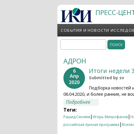
Перейти к основному содержанию
ПРЕСС-ЦЕН
СОБЫТИЯ И НОВОСТИ ИССЛЕДО
Поиск
Форма поиска
АДРОН
Итоги недели 3
6
Апр
Submitted by
sv
2020
Подборка новостей 
06.04.2020, и более ранние, не
о Итоги недели 30.
Подробнее
Теги:
|
|
Рашид Сюняев
Игорь Митрофанов
Н
|
российская лунная программа
Вселе