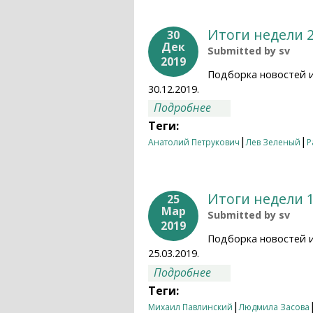
Итоги недели 2
30
Дек
Submitted by
sv
2019
Подборка новостей 
30.12.2019.
о Итоги недели 23.
Подробнее
Теги:
|
|
Анатолий Петрукович
Лев Зеленый
Р
Итоги недели 1
25
Мар
Submitted by
sv
2019
Подборка новостей 
25.03.2019.
о Итоги недели 18.
Подробнее
Теги:
|
Михаил Павлинский
Людмила Засова