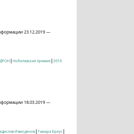
нформации 23.12.2019 —
|
|
ДРОН
Нобелевская премия
2019
нформации 18.03.2019 —
|
|
адислав Измоденов
Тамара Бреус