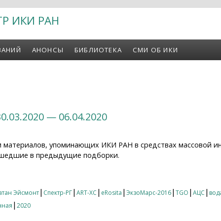
ТР ИКИ РАН
ВАНИЙ
АНОНСЫ
БИБЛИОТЕКА
СМИ ОБ ИКИ
0.03.2020 — 06.04.2020
и материалов, упоминающих ИКИ РАН в средствах массовой и
 вошедшие в предыдущие подборки.
03.2020 — 06.04.2020
|
|
|
|
|
|
|
атан Эйсмонт
Спектр-РГ
ART-XC
eRosita
ЭкзоМарс-2016
TGO
АЦС
вод
|
нная
2020