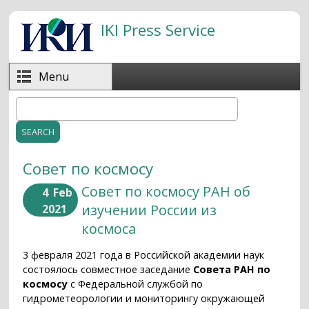
Skip to main content
IKI Press Service
Menu
Search
Search form
Совет по космосу
Совет по космосу РАН об
4
Feb
изучении России из
2021
космоса
3 февраля 2021 года в Российской академии наук
состоялось совместное заседание
Совета РАН по
космосу
с Федеральной службой по
гидрометеорологии и мониторингу окружающей