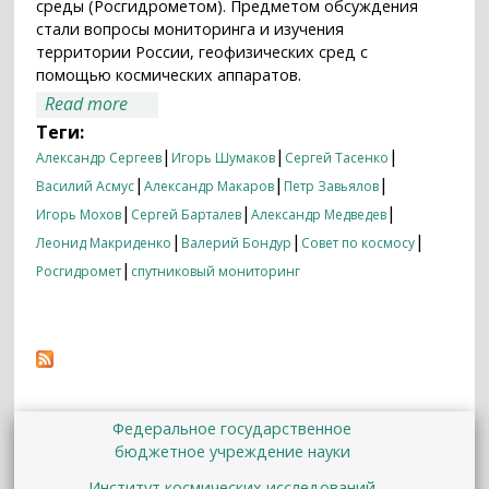
среды (Росгидрометом). Предметом обсуждения
стали вопросы мониторинга и изучения
территории России, геофизических сред с
помощью космических аппаратов.
about Совет по космосу РАН об изучении
Read more
России из космоса
Теги:
|
|
|
Александр Сергеев
Игорь Шумаков
Сергей Тасенко
|
|
|
Василий Асмус
Александр Макаров
Петр Завьялов
|
|
|
Игорь Мохов
Сергей Барталев
Александр Медведев
|
|
|
Леонид Макриденко
Валерий Бондур
Совет по космосу
|
Росгидромет
спутниковый мониторинг
Федеральное государственное
бюджетное учреждение науки
Институт космических исследований