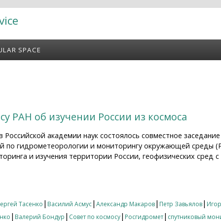
vice
ULAR SPACE
су РАН об изучении России из космоса
 в Российской академии наук состоялось совместное заседани
й по гидрометеорологии и мониторингу окружающей среды (
торинга и изучения территории России, геофизических сред 
осу РАН об изучении России из космоса
|
|
|
|
ергей Тасенко
Василий Асмус
Александр Макаров
Петр Завьялов
Игор
|
|
|
|
нко
Валерий Бондур
Совет по космосу
Росгидромет
спутниковый мон