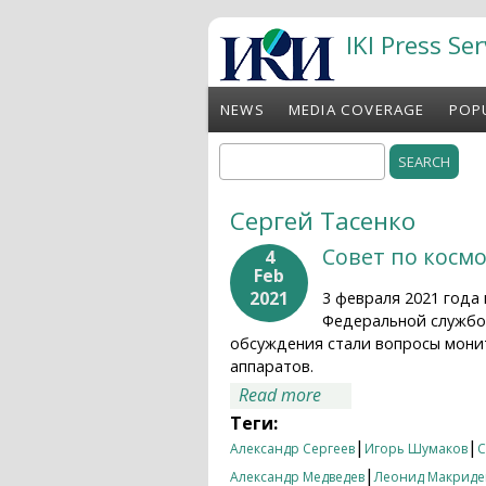
Skip to main content
IKI Press Ser
NEWS
MEDIA COVERAGE
POP
Search
Search form
Сергей Тасенко
Совет по космо
4
Feb
2021
3 февраля 2021 года
Федеральной службо
обсуждения стали вопросы мони
аппаратов.
about Совет по косм
Read more
Теги:
|
|
Александр Сергеев
Игорь Шумаков
С
|
Александр Медведев
Леонид Макриде