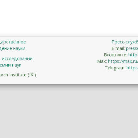
дарственное
Пресс-служ
ение науки
E-mail:
press
Вконтакте:
http
х исследований
Max:
https://max.r
емии наук
Telegram:
https
ch Institute (IKI)