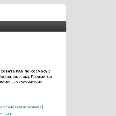
е
Совета РАН по космосу
с
Росгидрометом). Предметом
с помощью космических
|
|
ь Мохов
Сергей Барталев
иторинг