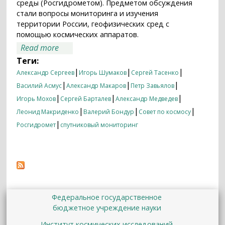
среды (Росгидрометом). Предметом обсуждения
стали вопросы мониторинга и изучения
территории России, геофизических сред с
помощью космических аппаратов.
about Совет по космосу РАН об изучении
Read more
России из космоса
Теги:
|
|
|
Александр Сергеев
Игорь Шумаков
Сергей Тасенко
|
|
|
Василий Асмус
Александр Макаров
Петр Завьялов
|
|
|
Игорь Мохов
Сергей Барталев
Александр Медведев
|
|
|
Леонид Макриденко
Валерий Бондур
Совет по космосу
|
Росгидромет
спутниковый мониторинг
Федеральное государственное
бюджетное учреждение науки
Институт космических исследований