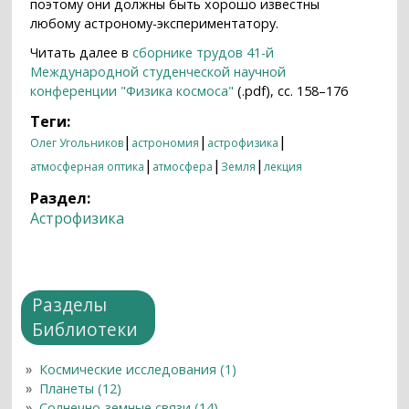
поэтому они должны быть хорошо известны
любому астроному-экспериментатору.
Читать далее в
сборнике трудов 41-й
Международной студенческой научной
конференции "Физика космоса"
(.pdf), сс. 158–176
Теги:
|
|
|
Олег Угольников
астрономия
астрофизика
|
|
|
атмосферная оптика
атмосфера
Земля
лекция
Раздел:
Астрофизика
Разделы
Библиотеки
Космические исследования (1)
Планеты (12)
Солнечно-земные связи (14)