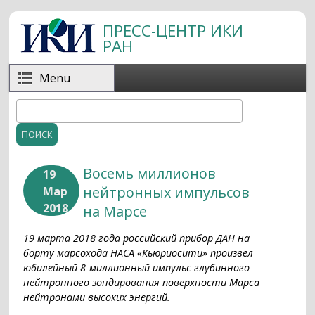
Перейти к основному содержанию
ПРЕСС-ЦЕНТР ИКИ
РАН
Menu
Поиск
Форма поиска
Восемь миллионов
19
нейтронных импульсов
Мар
2018
на Марсе
19 марта 2018 года российский прибор ДАН на
борту марсохода НАСА «Кьюриосити» произвел
юбилейный 8-миллионный импульс глубинного
нейтронного зондирования поверхности Марса
нейтронами высоких энергий.