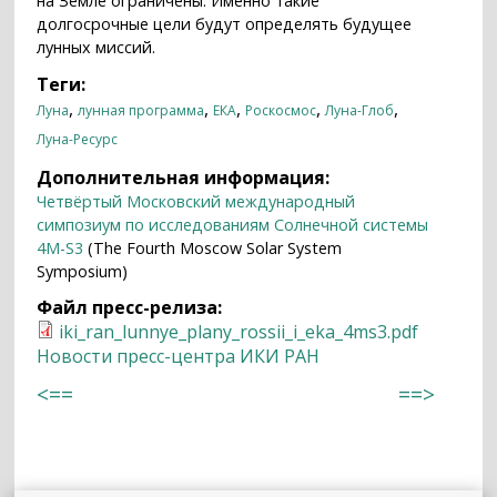
на Земле ограничены. Именно такие
долгосрочные цели будут определять будущее
лунных миссий.
Теги:
,
,
,
,
,
Луна
лунная программа
ЕКА
Роскосмос
Луна-Глоб
Луна-Ресурс
Дополнительная информация:
Четвёртый Московский международный
симпозиум по исследованиям Солнечной системы
4M-S3
(The Fourth Moscow Solar System
Symposium)
Файл пресс-релиза:
iki_ran_lunnye_plany_rossii_i_eka_4ms3.pdf
Новости пресс-центра ИКИ РАН
<==
==>