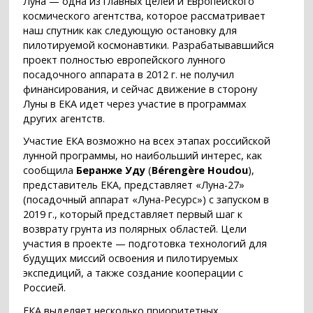
Луна — одна из главных целей и Европейского
космического агентства, которое рассматривает
наш спутник как следующую остановку для
пилотируемой космонавтики. Разрабатывавшийся
проект полностью европейского лунного
посадочного аппарата в 2012 г. не получил
финансирования, и сейчас движение в сторону
Луны в ЕКА идет через участие в программах
других агентств.
Участие ЕКА возможно на всех этапах российской
лунной программы, но наибольший интерес, как
сообщила
Беранже Уду
(
Bérengère Houdou
),
представитель ЕКА, представляет «Луна-27»
(посадочный аппарат «Луна-Ресурс») с запуском в
2019 г., который представляет первый шаг к
возврату грунта из полярных областей. Цели
участия в проекте — подготовка технологий для
будущих миссий освоения и пилотируемых
экспедиций, а также создание кооперации с
Россией.
ЕКА выделяет несколько приоритетных