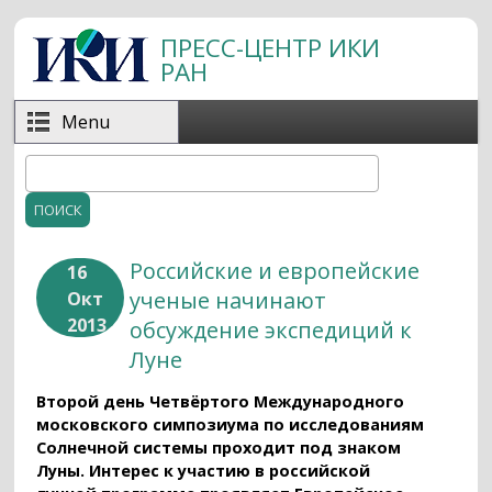
Перейти к основному содержанию
ПРЕСС-ЦЕНТР ИКИ
РАН
Menu
Поиск
Форма поиска
Российские и европейские
16
ученые начинают
Окт
2013
обсуждение экспедиций к
Луне
Второй день Четвёртого Международного
московского симпозиума по исследованиям
Солнечной системы проходит под знаком
Луны. Интерес к участию в российской