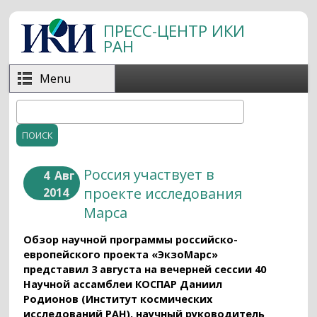
Перейти к основному содержанию
ПРЕСС-ЦЕНТР ИКИ
РАН
Menu
Поиск
Форма поиска
Россия участвует в
4
Авг
проекте исследования
2014
Марса
Обзор научной программы российско-
европейского проекта «ЭкзоМарс»
представил 3 августа на вечерней сессии 40
Научной ассамблеи КОСПАР Даниил
Родионов (Институт космических
исследований РАН), научный руководитель