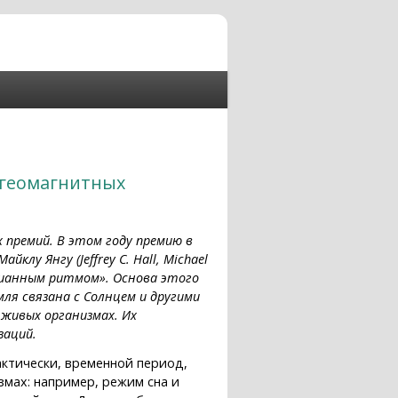
 геомагнитных
 премий. В этом году премию в
у Янгу (Jeffrey C. Hall, Michael
адианным ритмом». Основа этого
ля связана с Солнцем и другими
живых организмах. Их
заций.
фактически, временной период,
мах: например, режим сна и