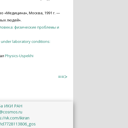
о «Медицина», Москва, 1991 г. —
вых людей».
еловека: физические проблемы и
under laboratory conditions:
нал
Physics-Uspekhi
==>
ба ИКИ РАН
@cosmos.ru
s://vk.com/ikiran
u/id7728113806_gos