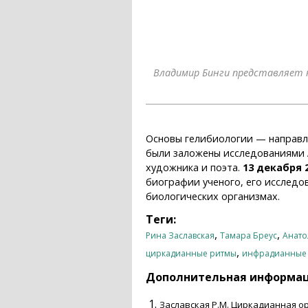
Владимир Бинги представляет 
Основы гелибиологии — направл
были заложены исследованиями
художника и поэта.
13 декабря 2
биографии ученого, его исследо
биологических организмах.
Теги:
,
,
Рина Заславская
Тамара Бреус
Анато
,
циркадианные ритмы
инфрадианные
Дополнительная информа
Заславская Р.М. Циркадианная ор