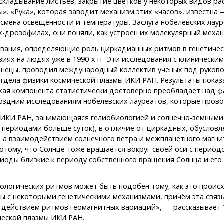
складывание листьев, закрытие цветков у некоторых видов рас
ы». «Рука», которая заводит механизм этих «часов», известн
ая смена освещенности и температуры. Заслуга нобелевских лаур
-дрозофилах, они поняли, как устроен их молекулярный механ
ования, определяющие роль циркадианных ритмов в генетичес
иях на людях уже в 1990-х гг. Эти исследования с клинически
изнецы, проводил международный коллектив ученых под руко
тдела физики космической плазмы ИКИ РАН. Результаты показ
кая компонента статистически достоверно преобладает над ф
оздним исследованиям нобелевских лауреатов, которые прово
 ИКИ РАН, занимающаяся гелиобиологией и солнечно-земными 
 периодами больше суток), в отличие от циркадных, обуслов
 а взаимодействием солнечного ветра и межпланетного магни
отому, что Солнце тоже вращается вокруг своей оси с периодо
оды близкие к периоду собственного вращения Солнца и его 
ологических ритмов может быть подобен тому, как это проис
аны с некоторыми генетическими механизмами, причём эта связ
 действием ритмов геомагнитных вариаций», — рассказывает
ческой плазмы ИКИ РАН.