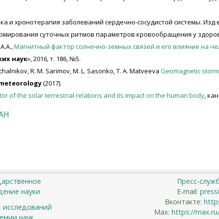
ка и хронотерапия заболеваний сердечно-сосудистой системы. Изд-в
ормирования суточных ритмов параметров кровообращения у здоро
А.А.,
Магнитный фактор солнечно-земных связей и его влияние на ч
ких наук
», 2016, т. 186, №5.
ishchalnikov, R. M. Sarimov, M. L. Sasonko, T. A. Matveeva
Geomagnetic storm 
iometeorology
(2017).
or of the solar terrestrial relations and its impact on the human body
, ка
РАН
дарственное
Пресс-служ
ение науки
E-mail:
press
Вконтакте:
http
х исследований
Max:
https://max.r
емии наук