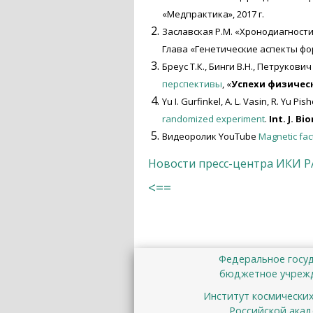
«Медпрактика», 2017 г.
Заславская Р.М. «Хронодиагности
Глава «Генетические аспекты ф
Бреус Т.К., Бинги В.Н., Петрукович 
перспективы
, «
Успехи физичес
Yu I. Gurfinkel, A. L. Vasin, R. Yu P
randomized experiment
.
Int. J. B
Видеоролик YouTube
Magnetic fact
Новости пресс-центра ИКИ 
<==
Федеральное госу
бюджетное учрежд
Институт космически
Российской акад