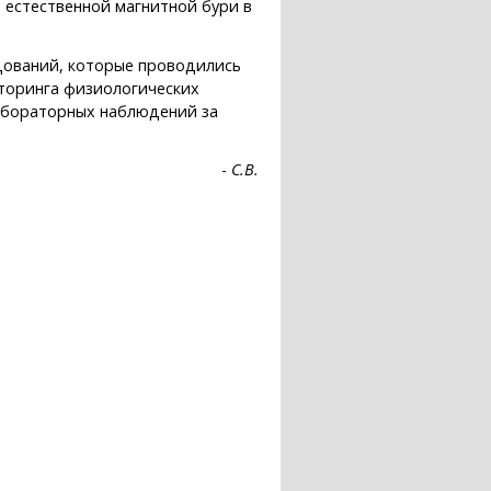
естественной магнитной бури в
дований, которые проводились
иторинга физиологических
лабораторных наблюдений за
-
С.В.