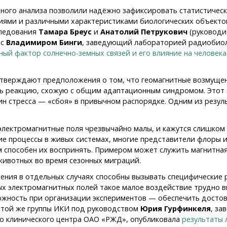
ого анализа позволили надёжно зафиксировать статистичес
ями и различными характеристиками биологических объектов,
следования
Тамара Бреус
и
Анатолий Петрукович
(руководи
 с
Владимиром Бинги
, заведующий лабораторией радиобио
ный фактор солнечно-земных связей и его влияние на человека
одтверждают предположения о том, что геомагнитные возмущ
ть реакцию, схожую с общим адаптационным синдромом. Этот
н стресса — «сбоя» в привычном распорядке. Одним из резул
электромагнитные поля чрезвычайно малы, и кажутся слишком
ие процессы в живых системах, многие представители флоры 
 способен их воспринять. Примером может служить магнитная
 животных во время сезонных миграций.
ения в отдельных случаях способны вызывать специфические 
ых электромагнитных полей такое малое воздействие трудно 
ожность при организации экспериментов — обеспечить достов
з той же группы ИКИ под руководством
Юрия Гурфинкеля
, з
о клинического центра ОАО «РЖД», опубликовала
результаты 