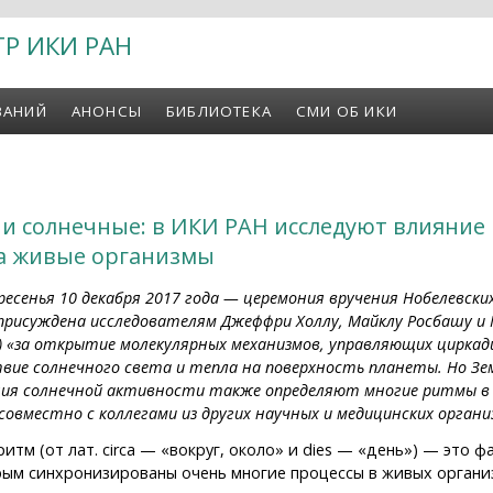
ТР ИКИ РАН
ВАНИЙ
АНОНСЫ
БИБЛИОТЕКА
СМИ ОБ ИКИ
и солнечные: в ИКИ РАН исследуют влияние
а живые организмы
есенья 10 декабря 2017 года — церемония вручения Нобелевских
исуждена исследователям Джеффри Холлу, Майклу Росбашу и Майкл
США) «за открытие молекулярных механизмов, управляющих цирк
вие солнечного света и тепла на поверхность планеты. Но Зем
ния солнечной активности также определяют многие ритмы в 
совместно с коллегами из других научных и медицинских органи
тм (от лат. circa — «вокруг, около» и dies — «день») — это 
рым синхронизированы очень многие процессы в живых организ