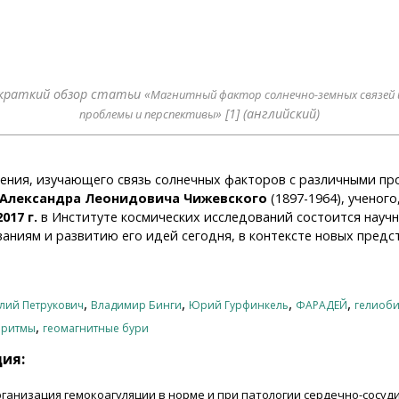
краткий обзор статьи «
Магнитный фактор солнечно-земных связей и 
» [1] (английс
кий)
проблемы и перспективы
ения, изучающего связь солнечных факторов с различными пр
Александра Леонидовича Чижевского
(1897-1964), ученог
017 г.
в Институте космических исследований состоится научн
ваниям и развитию его идей сегодня, в контексте новых предс
,
,
,
,
лий Петрукович
Владимир Бинги
Юрий Гурфинкель
ФАРАДЕЙ
гелиоб
,
 ритмы
геомагнитные бури
ция:
ганизация гемокоагуляции в норме и при патологии сердечно-сосуди