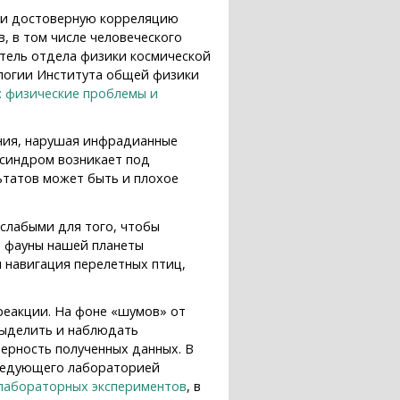
ки достоверную корреляцию
 в том числе человеческого
тель отдела физики космической
логии Института общей физики
: физические проблемы и
ения, нарушая инфрадианные
 синдром возникает под
ьтатов может быть и плохое
 слабыми для того, чтобы
и фауны нашей планеты
 навигация перелетных птиц,
реакции. На фоне «шумов» от
выделить и наблюдать
ерность полученных данных. В
аведующего лабораторией
лабораторных экспериментов
, в