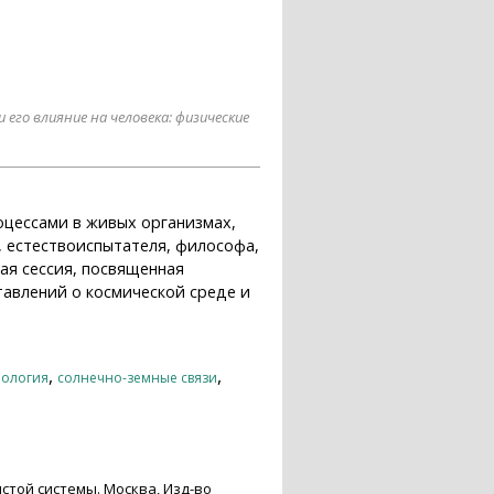
его влияние на человека: физические
оцессами в живых организмах,
о, естествоиспытателя, философа,
ая сессия, посвященная
тавлений о космической среде и
,
,
иология
солнечно-земные связи
стой системы. Москва, Изд-во