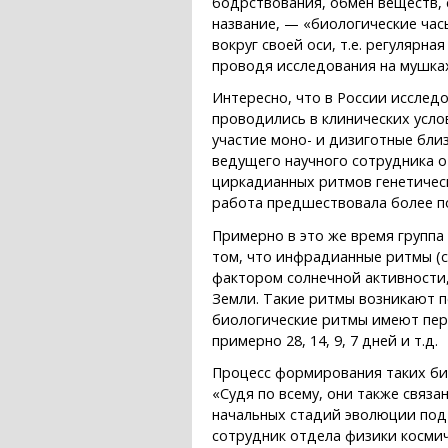
бодрствования, обмен веществ, 
название, — «биологические час
вокруг своей оси, т.е. регулярн
проводя исследования на мушках
Интересно, что в России исслед
проводились в клинических услов
участие моно- и дизиготные бл
ведущего научного сотрудника о
циркадианных ритмов генетичес
работа предшествовала более п
Примерно в это же время группа
том, что инфрадианные ритмы (с
фактором солнечной активности,
Земли. Такие ритмы возникают п
биологические ритмы имеют пери
примерно 28, 14, 9, 7 дней и т.д.
Процесс формирования таких би
«Судя по всему, они также связ
начальных стадий эволюции под
сотрудник отдела физики косми