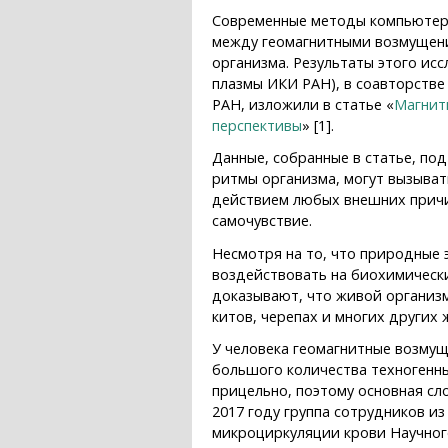
Современные методы компьютерн
между геомагнитными возмущени
организма. Результаты этого ис
плазмы ИКИ РАН), в соавторстве
РАН, изложили в статье «
Магнит
перспективы
» [1].
Данные, собранные в статье, п
ритмы организма, могут вызыва
действием любых внешних причи
самочувствие.
Несмотря на то, что природные 
воздействовать на биохимическ
доказывают, что живой организм
китов, черепах и многих других
У человека геомагнитные возмущ
большого количества техногенн
прицельно, поэтому основная сл
2017 году группа сотрудников и
микроциркуляции крови Научног