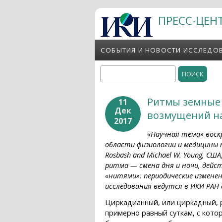
Перейти к основному содержанию
ПРЕСС-ЦЕН
СОБЫТИЯ И НОВОСТИ ИССЛЕДО
Поиск
Форма поиска
Ритмы земные 
11
Дек
возмущений н
2017
«Научная тема» воскр
области физиологии и медицины пр
Rosbash and Michael W. Young, 
ритма — смена дня и ночи, дейст
«нитями»: периодические измене
исследования ведутся в ИКИ РАН 
Циркадианный, или циркадный, ри
примерно равный суткам, с кото