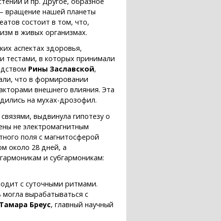
тений и пр. Другое, образное
а — вращение нашей планеты
еатов состоит в том, что,
изм в живых организмах.
ких аспектах здоровья,
ми тестами, в которых принимали
водством
Рины Заславской
,
али, что в формировании
акторами внешнего влияния. Эта
дились на мухах-дрозофил.
связями, выдвинула гипотезу о
лены не электромагнитным
тного поля с магнитосферой
м около 28 дней, а
гармоникам и субгармоникам:
ходит с суточными ритмами.
ь могла вырабатываться с
Тамара Бреус
, главный научный