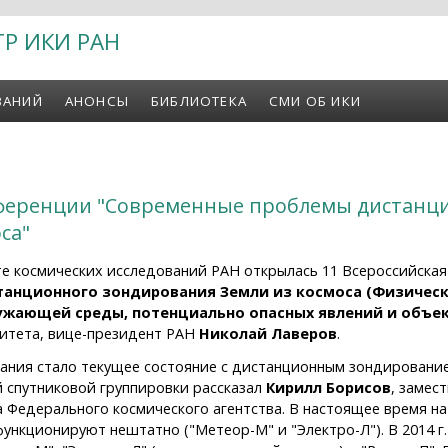
ТР ИКИ РАН
ВАНИЙ
АНОНСЫ
БИБЛИОТЕКА
СМИ ОБ ИКИ
ференции "Современные проблемы дистанц
са"
те космических исследований РАН открылась 11 Всероссийска
анционного зондирования Земли из космоса (Физическ
ужающей среды, потенциально опасных явлений и объек
итета, вице-президент РАН
Николай Лаверов
.
ания стало текущее состояние с дистанционным зондирование
 спутниковой группировки рассказал
Кирилл Борисов
, замес
а Федерального космического агентства. В настоящее время н
функционируют нештатно ("Метеор-М" и "Электро-Л"). В 2014 г