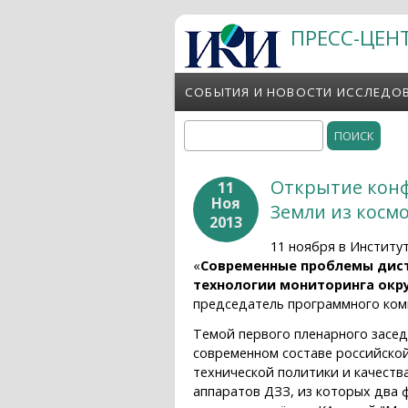
Перейти к основному содержанию
ПРЕСС-ЦЕН
СОБЫТИЯ И НОВОСТИ ИССЛЕДО
Поиск
Форма поиска
Открытие кон
11
Ноя
Земли из космо
2013
11 ноября в Институ
«
Современные проблемы дист
технологии мониторинга окр
председатель программного ком
Темой первого пленарного засед
современном составе российской
технической политики и качеств
аппаратов ДЗЗ, из которых два 