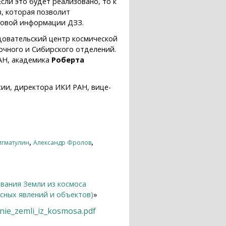
сли это будет реализовано, то к
в, которая позволит
ковой информации ДЗЗ.
довательский центр космической
очного и Сибирского отделений.
АН, академика
Роберта
сии, директора ИКИ РАН, вице-
,
,
игматулин
Александр Фролов
вания Земли из космоса
сных явлений и объектов)
»
nie_zemli_iz_kosmosa.pdf