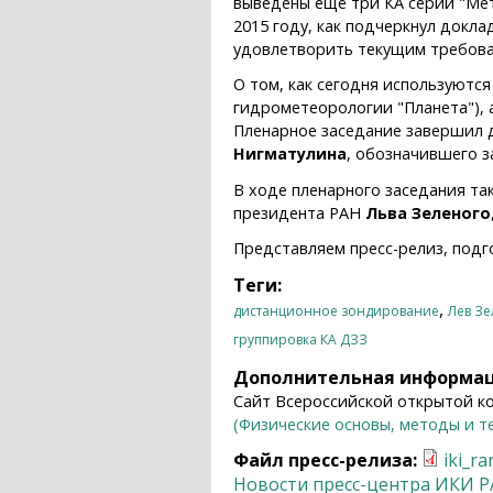
выведены ещё три КА серий "Мете
2015 году, как подчеркнул докл
удовлетворить текущим требова
О том, как сегодня используютс
гидрометеорологии "Планета"), 
Пленарное заседание завершил 
Нигматулина
, обозначившего з
В ходе пленарного заседания та
президента РАН
Льва Зеленого
Представляем пресс-релиз, под
Теги:
,
дистанционное зондирование
Лев З
группировка КА ДЗЗ
Дополнительная информа
Сайт Всероссийской открытой к
(Физические основы, методы и 
Файл пресс-релиза:
iki_r
Новости пресс-центра ИКИ 