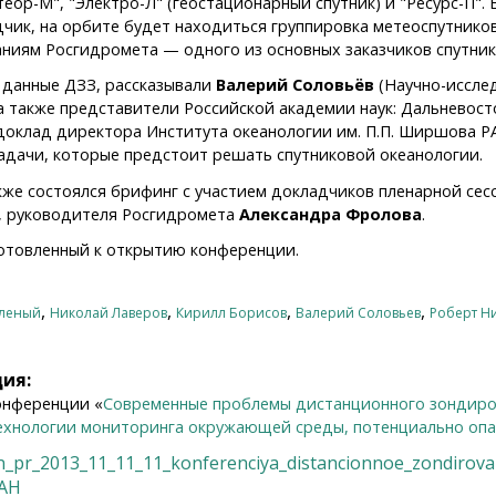
ор-М", "Электро-Л" (геостационарный спутник) и "Ресурс-П". Е
адчик, на орбите будет находиться группировка метеоспутнико
ниям Росгидромета — одного из основных заказчиков спутни
я данные ДЗЗ, рассказывали
Валерий Соловьёв
(Научно-иссле
а также представители Российской академии наук: Дальневост
доклад директора Института океанологии им. П.П. Ширшова Р
адачи, которые предстоит решать спутниковой океанологии.
кже состоялся брифинг с участием докладчиков пленарной сес
, руководителя Росгидромета
Александра Фролова
.
готовленный к открытию конференции.
,
,
,
,
еленый
Николай Лаверов
Кирилл Борисов
Валерий Соловьев
Роберт Н
ция:
онференции «
Современные проблемы дистанционного зондиро
технологии мониторинга окружающей среды, потенциально опа
an_pr_2013_11_11_11_konferenciya_distancionnoe_zondirova
РАН