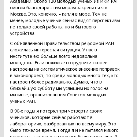
Академии. Около 120 молодых ученых из ИКИ РАН
смогли благодаря этим мерам закрепиться в
Москве. Это, конечно, – капля в море. Тем не
менее, молодые ученые сейчас видят перспективы
не только своей работы, но и бытового
устройства.
С объявленной Правительством реформой РАН
сложилась интересная ситуация. У нас в
институте ею больше всего недовольна
молодежь. Если пожилые сотрудники скорее
настроены на систематическое внесение поправок
в законопроект, то среди молодых много тех, кто
настроен более радикально, Думаю, что в
ближайшую субботу мы услышим их голос на
митинге, организованном Советом молодых
ученых РАН.
В 90-е годы я потерял три четверти своих
учеников, которые сейчас работают в
лабораториях, разбросанных по всему миру. Это
было тяжелое время. Тогда я и не пытался никого
удержать, так как в стране все было развалено. Я