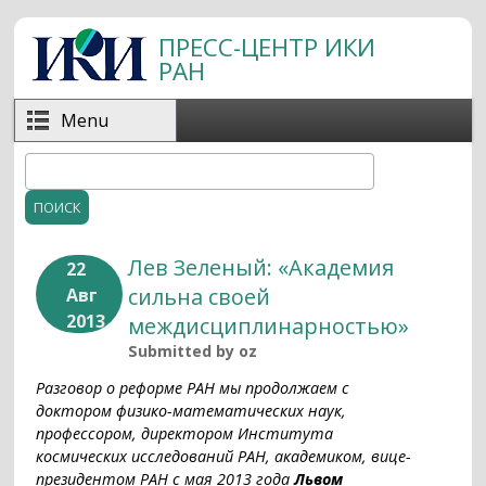
Перейти к основному содержанию
ПРЕСС-ЦЕНТР ИКИ
РАН
Menu
Поиск
Форма поиска
Лев Зеленый: «Академия
22
сильна своей
Авг
2013
междисциплинарностью»
Submitted by
oz
Разговор о реформе РАН мы продолжаем с
доктором физико-математических наук,
профессором, директором Института
космических исследований РАН, академиком, вице-
президентом РАН с мая 2013 года
Львом