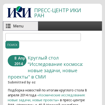
Перейти к основному содержанию
ПРЕСС-ЦЕНТР ИКИ
РАН
Menu
Поиск
Форма поиска
Круглый стол
8
Апр
"Исследование космоса:
2014
новые задачи, новые
проекты" в СМИ
Submitted by
oz
Подборка новостей по итогам круглого стола 8
апреля 2014 года
«Космические исследования:
новые задачи, новые проекты»
в пресс-центре
РИА «Новости»: о 40-й Научной ассамблее