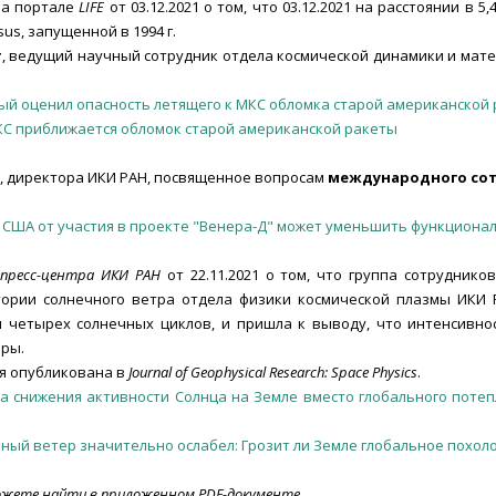
а портале
LIFE
от 03.12.2021 о том, что 03.12.2021 на расстоянии в 5,
s, запущенной в 1994 г.
т
, ведущий научный сотрудник отдела космической динамики и ма
ый оценил опасность летящего к МКС обломка старой американской
КС приближается обломок старой американской ракеты
, директора ИКИ РАН, посвященное вопросам
международного со
 США от участия в проекте "Венера-Д" может уменьшить функционал 
пресс-центра ИКИ РАН
от 22.11.2021 о том, что группа сотрудник
тории солнечного ветра отдела физики космической плазмы ИКИ
четырех солнечных циклов, и пришла к выводу, что интенсивнос
эры.
я опубликована в
Journal of Geophysical Research: Space Physics
.
за снижения активности Солнца на Земле вместо глобального поте
ный ветер значительно ослабел: Грозит ли Земле глобальное похол
ожете найти в приложенном PDF-документе.