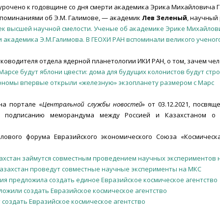
урочено к годовщине со дня смерти академика Эрика Михайловича 
споминаниями об Э.М. Галимове, — академик
Лев Зеленый
, научный
к высшей научной смелости. Ученые об академике Эрике Михайлов
 академика Э.М.Галимова. В ГЕОХИ РАН вспоминали великого ученог
руководителя отдела ядерной планетологии ИКИ РАН, о том, зачем ч
 Марсе будут яблони цвести: дома для будущих колонистов будут стро
ономы впервые открыли «железную» экзопланету размером c Марс
а портале «
Центральной службы новостей
» от 03.12.2021, посвя
же подписанию меморандума между Россией и Казахстаном о
лового форума Евразийского экономического Союза «Космическ
захстан займутся совместным проведением научных экспериментов 
Казахстан проведут совместные научные эксперименты на МКС
сия предложила создать единое Евразийское космическое агентство
ложили создать Евразийское космическое агентство
т создать Евразийское космическое агентство