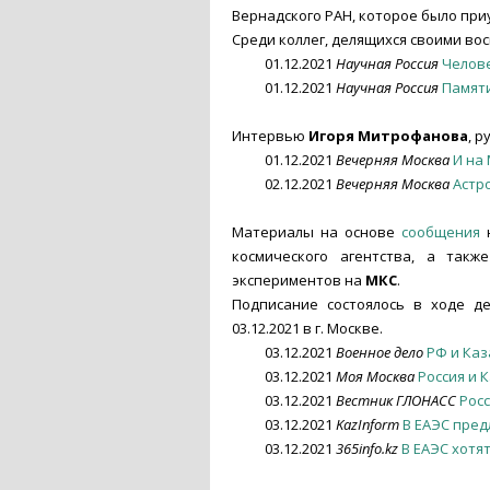
Вернадского РАН, которое было при
Среди коллег, делящихся своими во
01.12.2021
Научная Россия
Челове
01.12.2021
Научная Россия
Памяти
Интервью
Игоря Митрофанова
, 
01.12.2021
Вечерняя Москва
И на
02.12.2021
Вечерняя Москва
Астр
Материалы на основе
сообщения
н
космического агентства, а так
экспериментов на
МКС
.
Подписание состоялось в ходе де
03.12.2021 в г. Москве.
03.12.2021
Военное дело
РФ и Ка
03.12.2021
Моя Москва
Россия и 
03.12.2021
Вестник ГЛОНАСС
Рос
03.12.2021
KazInform
В ЕАЭС пред
03.12.2021
365info.kz
В ЕАЭС хотя