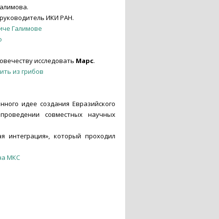
Галимова.
 руководитель ИКИ РАН.
иче Галимове
о
еловечеству исследовать
Марс
.
ить из грибов
щенного идее создания Евразийского
 проведении совместных научных
ая интеграция», который проходил
на МКС