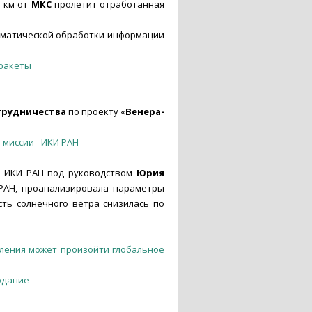
4 км от
МКС
пролетит отработанная
тематической обработки информации
 ракеты
трудничества
по проекту «
Венера-
миссии - ИКИ РАН
ов ИКИ РАН под руководством
Юрия
 РАН, проанализировала параметры
ть солнечного ветра снизилась по
пления может произойти глобальное
одание