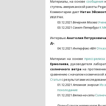
Материалы, на основе
сообщения
н
ступень американской ракеты Pegasu
Комментарии дает
Натан Эйсмон
ИКИ РАН.
03.12.2021
Вечерняя Москва
Учен
03.12.2021
Санкт-Петербург
К М
Интервью
Анатолия Петруковича
Д
».
04.12.2021
Интерфакс-АВН
Отказ
Материал на основе
пресс-релиза
Ермолаева
, руководителя лабора
солнечного ветра
на протяжении 
сравнению с началом космической 
Статья
с результатами исследовани
01.12.2021
Атомная энергия
Из-
похолодание
01.12.2021
Вятка-на-сети
Солнеч
Полный список материалов Вы м