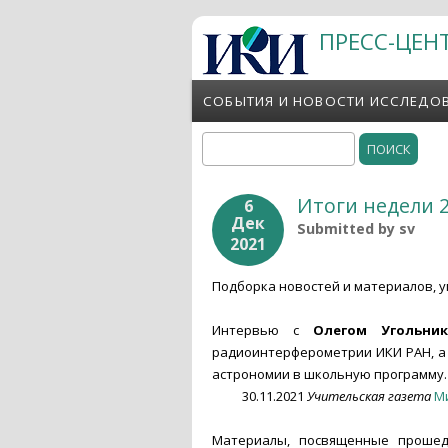
Перейти к основному содержанию
ПРЕСС-ЦЕН
СОБЫТИЯ И НОВОСТИ ИССЛЕДО
Поиск
Форма поиска
Итоги недели 2
6
Дек
Submitted by
sv
2021
Подборка новостей и материалов, у
Интервью с
Олегом Угольни
радиоинтерферометрии ИКИ РАН, а
астрономии в школьную программу.
30.11.2021
Учительская газета
М
Материалы, посвященные прошедш