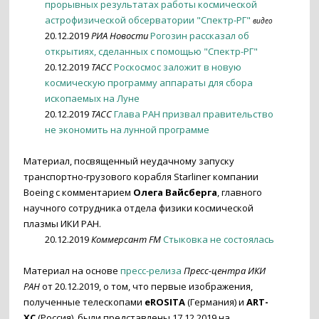
прорывных результатах работы космической
астрофизической обсерватории "Спектр-РГ"
видео
20.12.2019
РИА Новости
Рогозин рассказал об
открытиях, сделанных с помощью "Спектр-РГ"
20.12.2019
ТАСС
Роскосмос заложит в новую
космическую программу аппараты для сбора
ископаемых на Луне
20.12.2019
ТАСС
Глава РАН призвал правительство
не экономить на лунной программе
Материал, посвященный неудачному запуску
транспортно-грузового корабля Starliner компании
Boeing с комментарием
Олега Вайсберга
, главного
научного сотрудника отдела физики космической
плазмы ИКИ РАН.
20.12.2019
Коммерсант FM
Стыковка не состоялась
Материал на основе
пресс-релиза
Пресс-центра ИКИ
РАН
от 20.12.2019, о том, что первые изображения,
полученные телескопами
eROSITA
(Германия) и
ART-
XC
(Россия), были представлены 17.12.2019 на