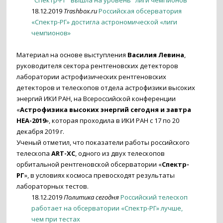
"Спектр-РГ" вышла на уровень "лиги чемпионов"
18.12.2019
Trashbox.ru
Российская обсерватория
«Спектр-РГ» достигла астрономической «лиги
чемпионов»
Материал на основе выступления
Василия Левина
,
руководителя сектора рентгеновских детекторов
лаборатории астрофизических рентгеновских
детекторов и телескопов отдела астрофизики высоких
энергий ИКИ РАН, на Всероссийской конференции
«
Астрофизика высоких энергий сегодня и завтра
HEA-2019
», которая проходила в ИКИ РАН с 17 по 20
декабря 2019 г.
Ученый отметил, что показатели работы российского
телескопа
ART-XC
, одного из двух телескопов
орбитальной рентгеновской обсерватории «
Спектр-
РГ
», в условиях космоса превосходят результаты
лабораторных тестов.
18.12.2019
Политика сегодня
Российский телескоп
работает на обсерватории «Спектр-РГ» лучше,
чем при тестах