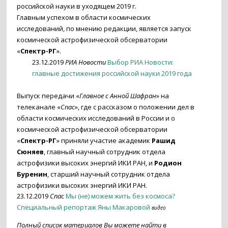
российской науки в уходящем 2019 г.
Главным успехом в области космических
исследований, по мнению редакции, является запуск
космической астрофизической обсерватории
«
Спектр-РГ
».
23.12.2019
РИА Новости
Выбор РИА Новости:
главные достижения российской науки 2019 года
Выпуск передачи «
Главное с Анной Шафран
» на
телеканале «
Спас
», где с рассказом о положении дел в
области космических исследований в России и о
космической астрофизической обсерватории
«
Спектр-РГ
» приняли участие академик
Рашид
Сюняев
, главный научный сотрудник отдела
астрофизики высоких энергий ИКИ РАН, и
Родион
Буренин
, старший научный сотрудник отдела
астрофизики высоких энергий ИКИ РАН.
23.12.2019
Спас
Мы (не) можем жить без космоса?
Специальный репортаж Яны Макаровой
видео
По
лный список материалов Вы можете найти в