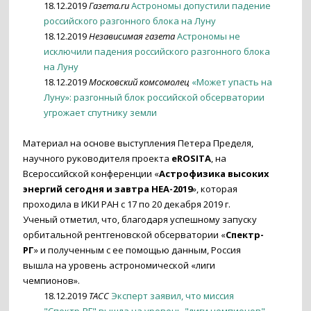
18.12.2019
Газета.ru
Астрономы допустили падение
российского разгонного блока на Луну
18.12.2019
Независимая газета
Астрономы не
исключили падения российского разгонного блока
на Луну
18.12.2019
Московский комсомолец
«Может упасть на
Луну»: разгонный блок российской обсерватории
угрожает спутнику земли
Материал на основе выступления Петера Пределя,
научного руководителя проекта
eROSITA
, на
Всероссийской конференции «
Астрофизика высоких
энергий сегодня и завтра HEA-2019
», которая
проходила в ИКИ РАН с 17 по 20 декабря 2019 г.
Ученый отметил, что, благодаря успешному запуску
орбитальной рентгеновской обсерватории «
Спектр-
РГ
» и полученным с ее помощью данным, Россия
вышла на уровень астрономической «лиги
чемпионов».
18.12.2019
ТАСС
Эксперт заявил, что миссия