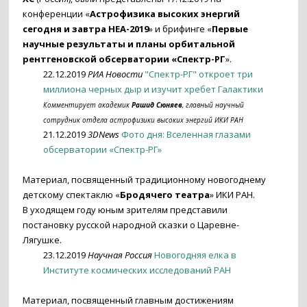
конференции «
Астрофизика высоких энергий
сегодня и завтра HEA-2019
» и брифинге «
Первые
научные результаты и планы орбитальной
рентгеновской обсерватории «Спектр-РГ
».
22.12.2019
РИА Новости
"Спектр-РГ" откроет три
миллиона черных дыр и изучит хребет Галактики
Комментирует академик
Рашид Сюняев
, главный научный
сотрудник отдела астрофизики высоких энергий ИКИ РАН
21.12.2019
3DNews
Фото дня: Вселенная глазами
обсерватории «Спектр-РГ»
Материал, посвященный традиционному новогоднему
детскому спектаклю «
Бродячего театра
» ИКИ РАН.
В уходящем году юным зрителям представили
постановку русской народной сказки о Царевне-
Лягушке.
23.12.2019
Научная Россия
Новогодняя елка в
Институте космических исследований РАН
Материал, посвященный главным достижениям