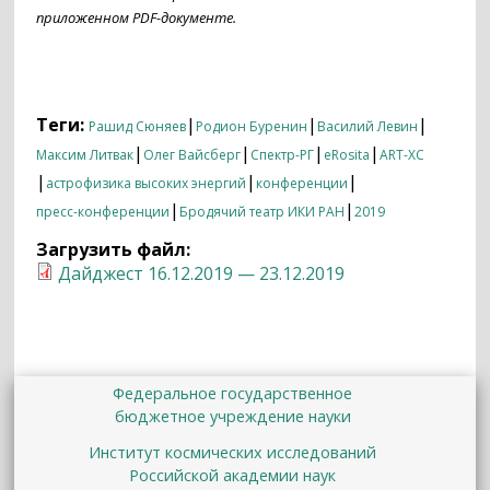
приложенном PDF-документе.
Теги:
|
|
|
Рашид Сюняев
Родион Буренин
Василий Левин
|
|
|
|
Максим Литвак
Олег Вайсберг
Спектр-РГ
eRosita
ART-XC
|
|
|
астрофизика высоких энергий
конференции
|
|
пресс-конференции
Бродячий театр ИКИ РАН
2019
Загрузить файл:
Дайджест 16.12.2019 — 23.12.2019
Федеральное государственное
бюджетное учреждение науки
Институт космических исследований
Российской академии наук