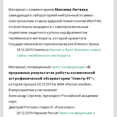
Материал с комментарием
Максима Литвака
,
заведующего лабораторией нейтронной и гамма-
спектроскопии отдела ядерной планетологии ИКИ РАН,
относительно инцидента с самопроизвольным
поднятием защитного купола над фрагментом
Челябинского метеорита, который хранится в
Государственном историческом музее Южного Урала.
18.12.2019
Газета.ru
Магнит и брат-близнец: новые
тайны челябинского метеорита
Материал, посвященный
пресс-конференции
«
О
прорывных результатах работы космической
астрофизической обсерватории "Спектр-РГ"
»,
которая прошла 20.12.2019 в
МИА «Россия сегодня»
.
В мероприятии участвовали:
Александр Сергеев, президент Российской академии
наук;
Дмитрий Рогозин, глава ГК «Роскосмос».
20.12.2019
Научная Россия
Пресс-конференция о