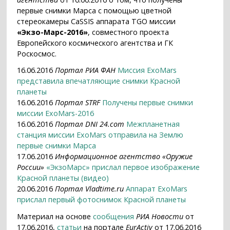
первые снимки Марса с помощью цветной
стереокамеры CaSSIS аппарата TGO миссии
«Экзо-Марс-2016»
, совместного проекта
Европейского космического агентства и ГК
Роскосмос.
16.06.2016
Портал РИА ФАН
Миссия ExoMars
представила впечатляющие снимки Красной
планеты
16.06.2016
Портал STRF
Получены первые снимки
миссии ExoMars-2016
16.06.2016
Портал DNI 24.com
Межпланетная
станция миссии ExoMars отправила на Землю
первые снимки Марса
17.06.2016
Информационное агентство «Оружие
России»
«ЭкзоМарс» прислал первое изображение
Красной планеты (видео)
20.06.2016
Портал Vladtime.ru
Аппарат ExoMars
прислал первый фотоснимок Красной планеты
Материал на основе
сообщения
РИА Новости
от
17.06.2016,
статьи
на портале
EurActiv
от 17.06.2016