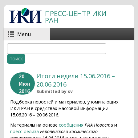
Перейти к основному содержанию
ПРЕСС-ЦЕНТР ИКИ
РАН
Menu
Поиск
Форма поиска
Итоги недели 15.06.2016 –
20
20.06.2016
Июн
2016
Submitted by
sv
Подборка новостей и материалов, упоминающих
ИКИ РАН в средствах массовой информации
15.06.2016 – 20.06.2016.
Материалы на основе
сообщения
РИА Новости
и
пресс-релиза
Европейского космического
агентства
от 16.06.2016 о том, что получены