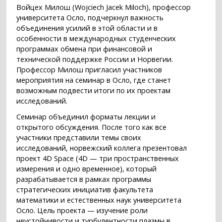
Войцех Милош (Wojciech Jacek Miloch), профессор
университета Осло, подчеркнул важность
объединения усилий в этой области и в
особенности в международных студенческих
программах обмена при финансовой и
технической поддержке России и Норвегии.
Профессор Милош пригласил участников
мероприятия на семинар в Осло, где станет
возможным подвести итоги по их проектам
исследований.
Семинар объединил форматы лекции и
открытого обсуждения. После того как все
участники представили темы своих
исследований, норвежский коллега презентовал
проект 4D Space (4D — три пространственных
измерения и одно временное), который
разрабатывается в рамках программы
стратегических инициатив факультета
математики и естественных наук университета
Осло. Цель проекта — изучение роли
неустойчивости и турбулентности плазмы в