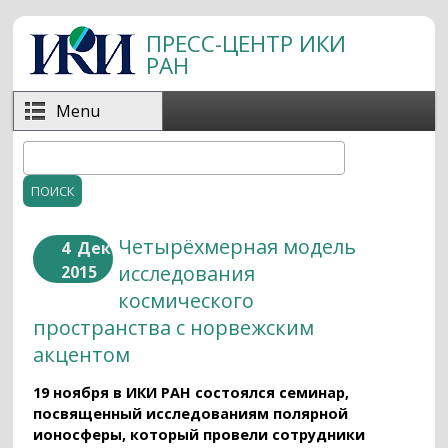
Перейти к основному содержанию
ПРЕСС-ЦЕНТР ИКИ
РАН
Menu
Поиск
Форма поиска
Четырёхмерная модель
4
Дек
исследования
2015
космического
пространства с норвежским
акцентом
19 ноября в ИКИ РАН состоялся семинар,
посвященный исследованиям полярной
ионосферы, который провели сотрудники