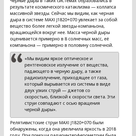
Черные дыры в таких системах образовались в
результате космического катаклизма — коллапса
массивной звезды. Сейчас мы видим, как черная
дыра в системе MAXI J1820+070 увлекает за собой
вещество более легкой звезды-компаньона,
вращающейся вокруг нее. Масса черной дыры
оценивается примерно в 8 солнечных масс, её
компаньона — примерно в половину солнечной.
«Мы видим яркое оптическое и
рентгеновское излучение от вещества,
падающего в черную дыру, а также
радиоизлучение, приходящее от газа,
который вырывается из системы в виде
двух узких струй — джетов со
скоростью, близкой к скорости света. Эти
струи совпадают с осью вращения
черной дыры».
Релятивистские струи MAXI J1820+070 были
обнаружены, когда она увеличила яркость в 2018
году. При помощи радиоинтерферометрии была