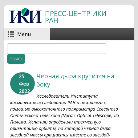
Перейти к основному содержанию
ПРЕСС-ЦЕНТР ИКИ
РАН
Menu
Поиск
Форма поиска
Черная дыра крутится на
25
боку
Фев
2022
Исследователи Института
космических исследований РАН и их коллеги с
помощью высокоточного поляриметра Северного
Оптического Телескопа (Nordic Optical Telescope, Ла
Пальма, Испания) определили трехмерную
ориентацию орбиты, по которой черная дыра
звездной массы вращается вместе со звездой-