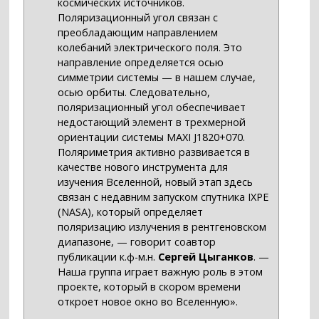
космических источников.
Поляризационный угол связан с
преобладающим направлением
колебаний электрического поля. Это
направление определяется осью
симметрии системы — в нашем случае,
осью орбиты. Следовательно,
поляризационный угол обеспечивает
недостающий элемент в трехмерной
ориентации системы MAXI J1820+070.
Поляриметрия активно развивается в
качестве нового инструмента для
изучения Вселенной, новый этап здесь
связан с недавним запуском спутника IXPE
(NASA), который определяет
поляризацию излучения в рентгеновском
диапазоне, — говорит соавтор
публикации к.ф-м.н.
Сергей Цыганков
. —
Наша группа играет важную роль в этом
проекте, который в скором времени
откроет новое окно во Вселенную».