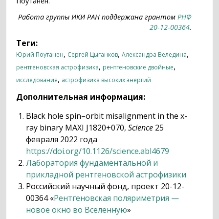
Поутанен.
Работа группы ИКИ РАН поддержана грантом
РНФ
20-12-00364
.
Теги:
,
,
,
Юрий Поутанен
Сергей Цыганков
Александра Веледина
,
,
рентгеновская астрофизика
рентгеновские двойные
,
исследования
астрофизика высоких энергий
Дополнительная информация:
Black hole spin–orbit misalignment in the x-
ray binary MAXI J1820+070,
Science
25
февраля 2022 года
https://doi.org/10.1126/science.abl4679
Лаборатория фундаментальной и
прикладной рентгеновской астрофизики
Российский научный фонд, проект 20-12-
00364 «
Рентгеновская поляриметрия —
новое окно во Вселенную
»