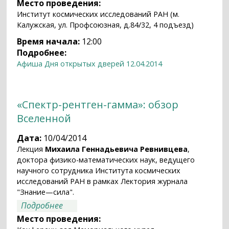
Место проведения:
Институт космических исследований РАН (м.
Калужская, ул. Профсоюзная, д.84/32, 4 подъезд)
Время начала:
12:00
Подробнее:
Афиша Дня открытых дверей 12.04.2014
«Спектр-рентген-гамма»: обзор
Вселенной
Дата:
10/04/2014
Лекция
Михаила Геннадьевича Ревнивцева
,
доктора физико-математических наук, ведущего
научного сотрудника Института космических
исследований РАН в рамках Лектория журнала
"Знание—сила".
о «Спектр-рентген-гамма»: обзор
Подробнее
Вселенной
Место проведения: