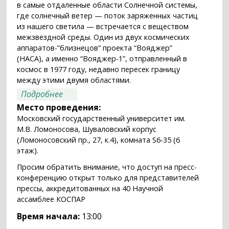
в самые отдаленные области Солнечной системы,
где солнечный ветер — поток заряженных частиц
из нашего светила — встречается с веществом
межзвездной среды. Один из двух космических
аппаратов-”близнецов” проекта “Вояджер”
(НАСА), а именно “Вояджер-1”, отправленный в
космос в 1977 году, недавно пересек границу
между этими двумя областями.
о Внешняя гелиосфера и результаты
Подробнее
аппаратов IBEX и “Вояджер”
Место проведения:
Московский государственный университет им.
М.В. Ломоносова, Шуваловский корпус
(Ломоносовский пр., 27, к.4), комната S6-35 (6
этаж).
Просим обратить внимание, что доступ на пресс-
конференцию открыт только для представителей
прессы, аккредитованных на 40 Научной
ассамблее КОСПАР
Время начала:
13:00