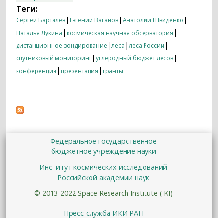
научная обсерватория углерода лесов
Теги:
России» состоялась в ИКИ РАН
|
|
|
Сергей Барталев
Евгений Ваганов
Анатолий Швиденко
|
|
Наталья Лукина
космическая научная обсерватория
|
|
|
дистанционное зондирование
леса
леса России
|
|
спутниковый мониторинг
углеродный бюджет лесов
|
|
конференция
презентация
гранты
Федеральное государственное
бюджетное учреждение науки
Институт космических исследований
Российской академии наук
© 2013-2022 Space Research Institute (IKI)
Пресс-служба ИКИ РАН