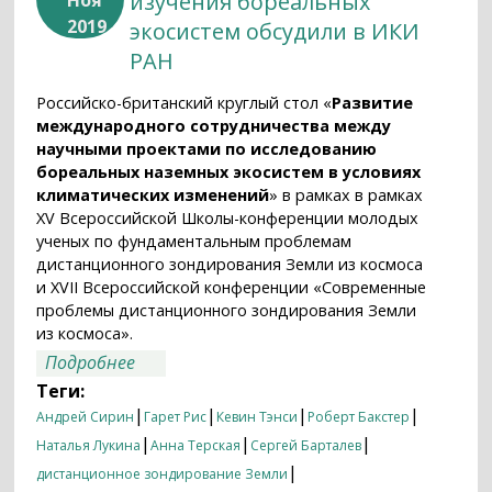
изучения бореальных
2019
экосистем обсудили в ИКИ
РАН
Российско-британский круглый стол «
Развитие
международного сотрудничества между
научными проектами по исследованию
бореальных наземных экосистем в условиях
климатических изменений
» в рамках в рамках
XV Всероссийской Школы-конференции молодых
ученых по фундаментальным проблемам
дистанционного зондирования Земли из космоса
и XVII Всероссийской конференции «Современные
проблемы дистанционного зондирования Земли
из космоса».
о Проблемы и перспективы изучения
Подробнее
бореальных экосистем обсудили в ИКИ
Теги:
РАН
|
|
|
|
Андрей Сирин
Гарет Рис
Кевин Тэнси
Роберт Бакстер
|
|
|
Наталья Лукина
Анна Терская
Сергей Барталев
|
дистанционное зондирование Земли