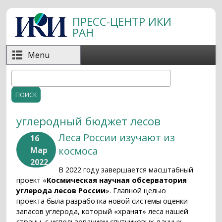
Перейти к основному содержанию
ПРЕСС-ЦЕНТР ИКИ
РАН
Menu
Поиск
Форма поиска
углеродный бюджет лесов
Леса России изучают из
16
космоса
Мар
2022
В 2022 году завершается масштабный
проект «
Космическая научная обсерватория
углерода лесов России
». Главной целью
проекта была разработка новой системы оценки
запасов углерода, который «хранят» леса нашей
страны, с использованием спутниковых данных.