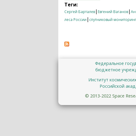
Теги:
|
|
Сергей Барталев
Евгений Ваганов
Ан
|
леса России
спутниковый мониторин
Федеральное госу
бюджетное учрежд
Институт космически
Российской акад
© 2013-2022 Space Resear