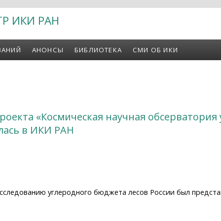
ТР ИКИ РАН
ВАНИЙ
АНОНСЫ
БИБЛИОТЕКА
СМИ ОБ ИКИ
роекта «Космическая научная обсерватория 
лась в ИКИ РАН
сследованию углеродного бюджета лесов России был предста
екта «Космическая научная обсерватория углерода лесов 