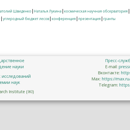
|
|
атолий Швиденко
Наталья Лукина
космическая научная обсерватория
|
|
|
|
г
углеродный бюджет лесов
конференция
презентация
гранты
дарственное
Пресс-служ
ение науки
E-mail:
press
Вконтакте:
http
х исследований
Max:
https://max.r
емии наук
Telegram:
https
ch Institute (IKI)