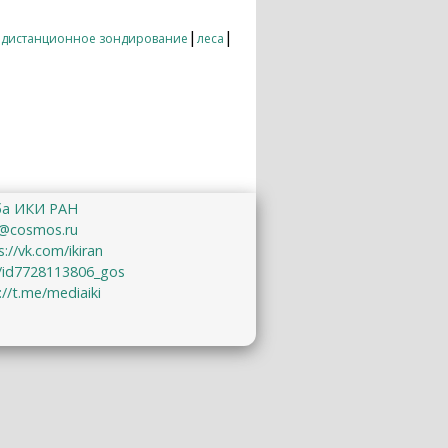
|
|
|
дистанционное зондирование
леса
ба ИКИ РАН
@cosmos.ru
s://vk.com/ikiran
u/id7728113806_gos
://t.me/mediaiki