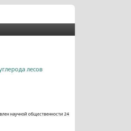
углерода лесов
влен научной общественности 24
России» состоялась в ИКИ РАН