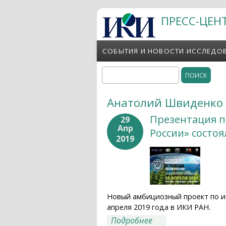
Перейти к основному содержанию
ПРЕСС-ЦЕН
СОБЫТИЯ И НОВОСТИ ИССЛЕДО
Поиск
Форма поиска
Анатолий Швиденко
Презентация п
29
Апр
России» состоя
2019
Новый амбициозный проект по и
апреля 2019 года в ИКИ РАН.
о Презентация про
Подробнее