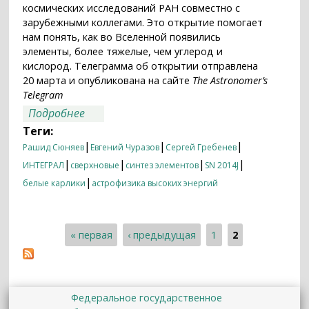
космических исследований РАН совместно с
зарубежными коллегами. Это открытие помогает
нам понять, как во Вселенной появились
элементы, более тяжелые, чем углерод и
кислород. Телеграмма об открытии отправлена
20 марта и опубликована на сайте
The Astronomer’s
Telegram
о Впервые зарегистрирован синтез
Подробнее
кобальта-56 при вспышке сверхновой
Теги:
типа Ia
|
|
|
Рашид Сюняев
Евгений Чуразов
Сергей Гребенев
|
|
|
|
ИНТЕГРАЛ
сверхновые
синтез элементов
SN 2014J
|
белые карлики
астрофизика высоких энергий
« первая
‹ предыдущая
1
2
Страницы
Федеральное государственное