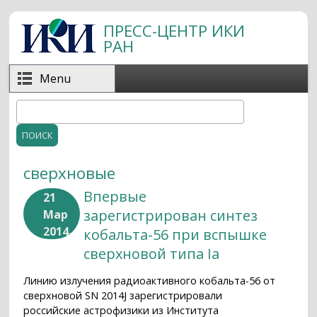
Перейти к основному содержанию
ПРЕСС-ЦЕНТР ИКИ
РАН
Menu
Поиск
Форма поиска
сверхновые
Впервые
21
зарегистрирован синтез
Мар
2014
кобальта-56 при вспышке
сверхновой типа Ia
Линию излучения радиоактивного кобальта-56 от
сверхновой SN 2014J зарегистрировали
российские астрофизики из Института