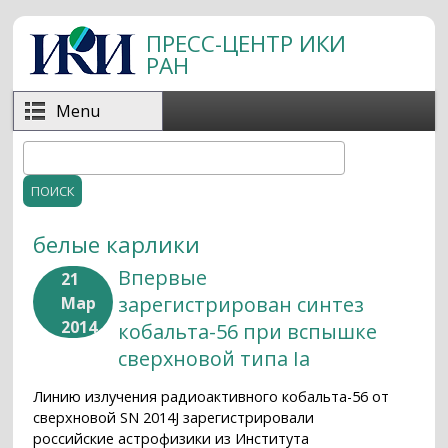
Перейти к основному содержанию
ПРЕСС-ЦЕНТР ИКИ
РАН
Menu
Поиск
Форма поиска
белые карлики
Впервые
21
зарегистрирован синтез
Мар
2014
кобальта-56 при вспышке
сверхновой типа Ia
Линию излучения радиоактивного кобальта-56 от
сверхновой SN 2014J зарегистрировали
российские астрофизики из Института