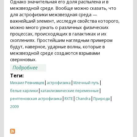
Однако значительная его доля распылена и в
межзвездной среде. Вообще можно сказать, что
для астрофизики межзвездная среда —
важнейший элемент, исследуя свойства которого,
можно много узнать о различных физических
процессах, происходящих в галактиках и их
скоплениях. Простейшим наглядным примером
будут, наверное, ударные волны, которые в
межзвездной среде создаются взрывами
сверхновых.
о Загадка рентгеновского "хребта"
Подробнее
Галактики
Теги:
|
|
|
Михаил Ревнивцев
астрофизика
Млечный путь
|
|
белые карлики
катаклизмические переменные
|
|
|
|
рентгеновская астрофизика
RXTE
Chandra
Природа
2009