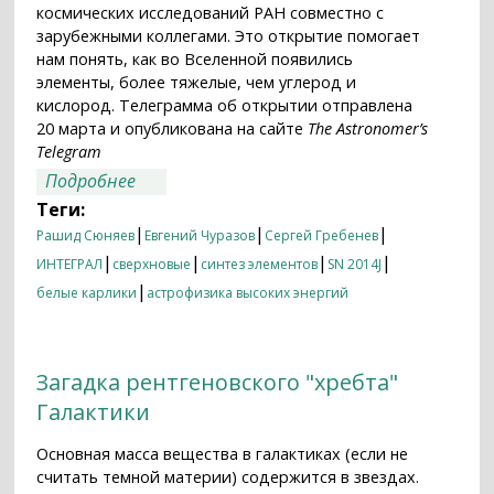
космических исследований РАН совместно с
зарубежными коллегами. Это открытие помогает
нам понять, как во Вселенной появились
элементы, более тяжелые, чем углерод и
кислород. Телеграмма об открытии отправлена
20 марта и опубликована на сайте
The Astronomer’s
Telegram
о Впервые зарегистрирован синтез
Подробнее
кобальта-56 при вспышке сверхновой
Теги:
типа Ia
|
|
|
Рашид Сюняев
Евгений Чуразов
Сергей Гребенев
|
|
|
|
ИНТЕГРАЛ
сверхновые
синтез элементов
SN 2014J
|
белые карлики
астрофизика высоких энергий
Загадка рентгеновского "хребта"
Галактики
Основная масса вещества в галактиках (если не
считать темной материи) содержится в звездах.