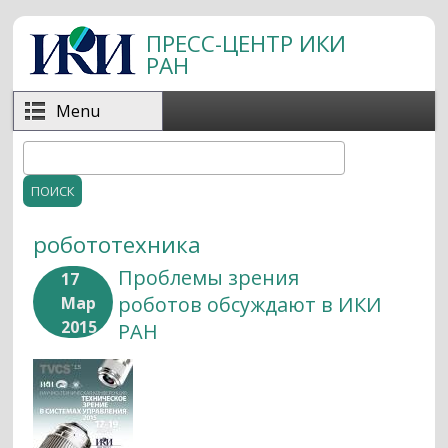
Перейти к основному содержанию
ПРЕСС-ЦЕНТР ИКИ
РАН
Menu
Поиск
Форма поиска
робототехника
Проблемы зрения
17
роботов обсуждают в ИКИ
Мар
2015
РАН