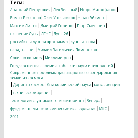
Теги:
|
|
|
Анатолий Петрукович
Лев Зеленый
Игорь Митрофанов
|
|
|
Роман Бессонов
Олег Угольников
Натан Эйсмонт
|
|
|
Максим Литвак
Дмитрий Горинов
Петр Сметанин
|
|
|
освоение Луны
ЛГНС
Луна-26
|
|
российская лунная программа
лунная гонка
|
|
парад планет
Михаил Васильевич Ломоносов
|
|
Совет по космосу
Миллиметрон
|
Государственная премия в области науки и технологий
Современные проблемы дистанционного зондирования
земли из космоса
|
|
|
Дорога в космос
Дни космической науки
конференции
|
|
техническое зрение
|
|
технологии спутникового мониторинга
Венера
|
|
фундаментальные космические исследования
МКС
2021