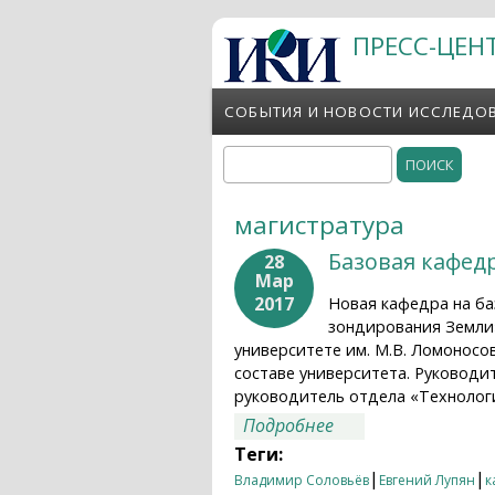
Перейти к основному содержанию
ПРЕСС-ЦЕН
СОБЫТИЯ И НОВОСТИ ИССЛЕДО
Поиск
Форма поиска
магистратура
Базовая кафед
28
Мар
2017
Новая кафедра на б
зондирования Земли»
университете им. М.В. Ломоносов
составе университета. Руководи
руководитель отдела «Технолог
о Базовая кафедра
Подробнее
Теги:
|
|
Владимир Соловьёв
Евгений Лупян
к