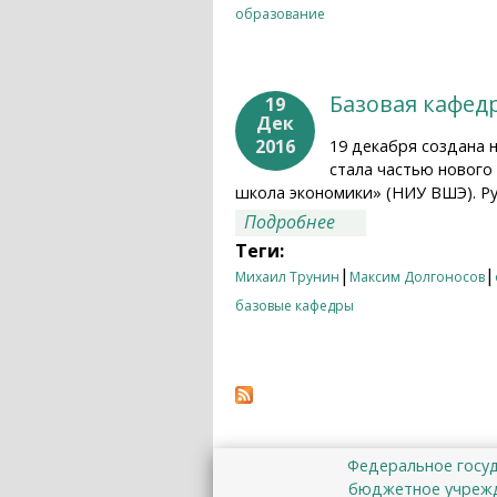
образование
Базовая кафед
19
Дек
2016
19 декабря создана 
стала частью нового
школа экономики» (НИУ ВШЭ). Р
о Базовая кафедра
Подробнее
Теги:
|
|
Михаил Трунин
Максим Долгоносов
базовые кафедры
Федеральное госу
бюджетное учрежд