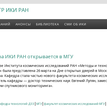
ТР ИКИ РАН
ВАНИЙ
АНОНСЫ
БИБЛИОТЕКА
СМИ ОБ ИКИ
ра ИКИ РАН открывается в МГУ
азе Института космических исследований РАН «Методы и техн
 была представлена 26 марта на Дне открытых дверей в Мос
а. Кафедра стала частью нового факультета космических иссл
тель кафедры — доктор технических наук Евгений Лупян, заме
ии спутникового мониторинга».
 ИКИ РАН открывается в МГУ
|
|
|
афедра технологий ДЗЗ
МГУ
факультет космических исследований МГУ