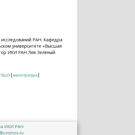
х исследований РАН. Кафедра
льском университете «Высшая
тор ИКИ РАН Лев Зелёный.
|
|
У ВШЭ
магистратура
ба ИКИ РАН
@cosmos.ru