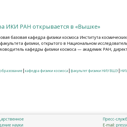
ра ИКИ РАН открывается в «Вышке»
новая базовая кафедра физики космоса Института космически
 факультета физики, открытого в Национальном исследовате
уководитель кафедры физики космоса — академик РАН, дирек
 ИКИ РАН открывается в «Вышке»
|
|
|
образование
кафедра физики космоса
факультет физики НИУ ВШЭ
НИ
дарственное
Пресс-служ
ение науки
E-mail:
press