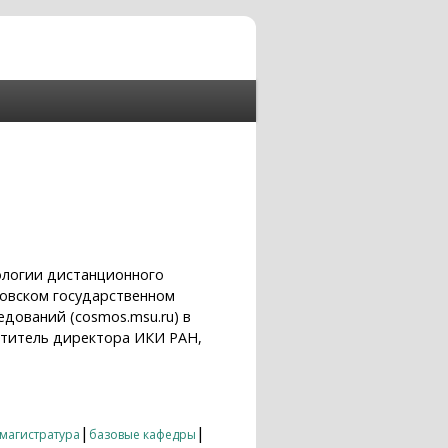
ологии дистанционного
ковском государственном
едований (cosmos.msu.ru) в
ститель директора ИКИ РАН,
|
|
магистратура
базовые кафедры