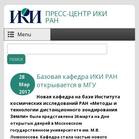
Перейти к основному содержанию
ПРЕСС-ЦЕНТР ИКИ
РАН
Menu
Поиск
Форма поиска
Базовая кафедра ИКИ РАН
28
открывается в МГУ
Мар
2017
Новая кафедра на базе Института
космических исследований РАН «Методы и
технологии дистанционного зондирования
Земли»
была представлена
26 марта на Дне
открытых дверей в Московском
государственном университете им. М.В.
Ломоносова
. Кафедра стала частью нового