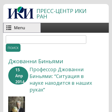
Перейти к основному содержанию
ПРЕСС-ЦЕНТР ИКИ
РАН
Menu
Поиск
Форма поиска
Джованни Биньями
Профессор Джованни
15
Биньями: “Ситуация в
Апр
2014
науке находится в наших
руках”