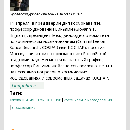
Профессор Джованни Биньями (c) COSPAR
11 апреля, в преддверии Дня космонавтики,
профессор Джованни Биньями (Giovanni F.
Bignami), президент Международного комитета
по космическим исследованиям (Committee on
Space Research, COSPAR или КОСПАР), посетил
Москву с визитом по приглашению Российской
академии наук. Несмотря на плотный график,
профессор Биньями любезно согласился ответить
на несколько вопросов о космических
исследованиях и современных задачах КОСПАР.
о Профессор Джованни Биньями:
Подробнее
“Ситуация в науке находится в наших
Теги:
руках”
|
|
Джованни Биньями
КОСПАР
космические исследования
|
образование