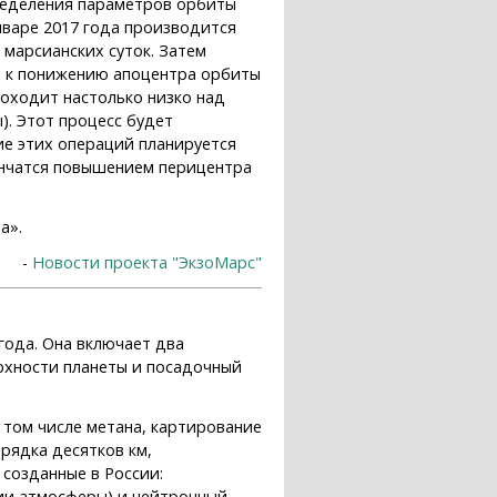
ределения параметров орбиты
январе 2017 года производится
марсианских суток. Затем
ь к понижению апоцентра орбиты
роходит настолько низко над
). Этот процесс будет
ие этих операций планируется
ончатся повышением перицентра
а».
-
Новости проекта "ЭкзоМарс"
года. Она включает два
хности планеты и посадочный
том числе метана, картирование
рядка десятков км,
 созданные в России:
мии атмосферы) и нейтронный