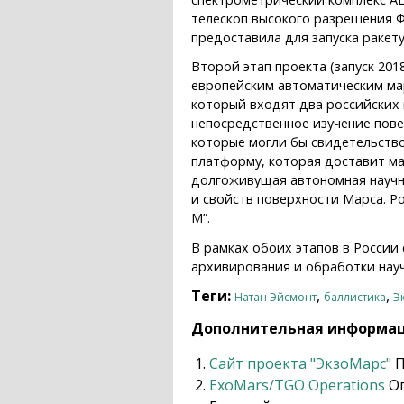
телескоп высокого разрешения ФР
предоставила для запуска ракету
Второй этап проекта (запуск 20
европейским автоматическим мар
который входят два российских
непосредственное изучение пове
которые могли бы свидетельство
платформу, которая доставит ма
долгоживущая автономная научна
и свойств поверхности Марса. Ро
М”.
В рамках обоих этапов в России
архивирования и обработки нау
Теги:
,
,
Натан Эйсмонт
баллистика
Э
Дополнительная информа
Сайт проекта "ЭкзоМарс"
П
ExoMars/TGO Operations
Оп