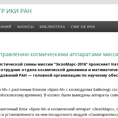
ТР ИКИ РАН
ВАНИЙ
АНОНСЫ
БИБЛИОТЕКА
СМИ ОБ ИКИ
правлению космическими аппаратами мисси
стической схемы миссии "ЭкзоМарс-2016" проясняет На
сотрудник отдела космической динамики и математич
едований РАН — головной организации по научному обе
-М» с разгонным блоком «Бриз-М» с космодрома Байконур сост
по Московскому времени). В космос были выведены аппараты со
разгонный блок «Бриз-М» и космический аппарат «ЭкзоМарс», 
 и установленного на нем посадочного модуля «Скиапарелли») 