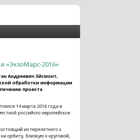
и «ЭкзоМарс-2016»
тан Андреевич Эйсмонт,
еской обработки информации
спечению проекта
оялся 14 марта 2016 года в
вместной российско-европейское
состоящий из перелетного к
на орбиту, близкую к круговой,