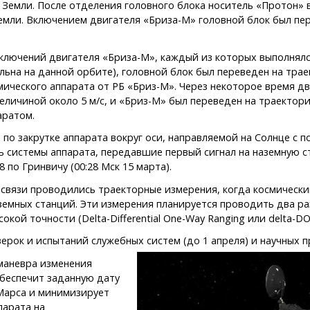
 Земли. После отделения головного блока носитель «Протон» 
емли. Включением двигателя «Бриза-М» головной блок был пе
лючений двигателя «Бриза-М», каждый из которых выполнялся
льна на данной орбите), головной блок был переведен на трае
ического аппарата от РБ «Бриз-М». Через некоторое время дв
еличиной около 5 м/с, и «Бриз-М» был переведен на траекто
аратом.
по закрутке аппарата вокруг оси, направляемой на Солнце с
ь системы аппарата, передавшие первый сигнал на наземную 
8 по Гринвичу (00:28 Мск 15 марта).
связи проводились траекторные измерения, когда космически
мных станций. Эти измерения планируется проводить два раз
кой точности (Delta-Differential One-Way Ranging или delta-DO
верок и испытаний служебных систем (до 1 апреля) и научных 
маневра изменения
беспечит заданную дату
 Марса и минимизирует
парата на