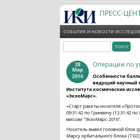
Перейти к основному содержанию
ПРЕСС-ЦЕН
СОБЫТИЯ И НОВОСТИ ИССЛЕДО
Поиск
Форма поиска
Операции по у
28
Мар
2016
Особенности балли
ведущий научный 
Института космических иссл
«ЭкзоМарс».
«Старт ракеты-носителя «Протон
09:31:42 по Гринвичу (12:31:42 
миссии "ЭкзоМарс-2016".
Носитель вывел головной блок (
Марсу орбитального блока (TGO)