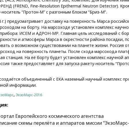
ЕНД (FREND, Fine-Resolution Epithermal Neutron Detector). Кр
-носитель “Протон-М” с разгонным блоком “Бриз-М”.
18 г.) предусматривает доставку на поверхность Марса россий
соходом на борту. На марсоходе установлен комплекс научной
 прибора: ИСЕМ и АДРОН-МР. Главная цель исследований с бо
рхности и атмосферы Марса в окрестности района посадки, п
вать о возможном существовании на планете жизни. Россия о
рсоход на поверхность планеты. После схода марсохода плат
я станция. На её борту будет установлен комплекс научной а
ссия также предоставляет для запуска ракету-носитель “Прото
 создаётся объединенный с ЕКА наземный научный комплекс пр
чной информации.
,
кзоМарс
ЭкзоМарс-2016
ция:
ортал Европейского космического агентства
исание схемы перелёта и аппаратов миссии "ЭкзоМарс-