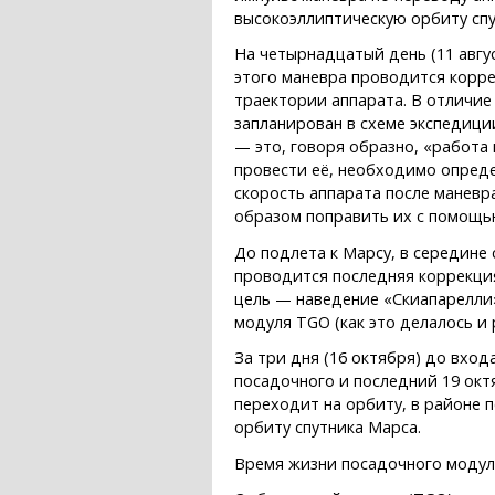
высокоэллиптическую орбиту спу
На четырнадцатый день (11 авгу
этого маневра проводится корр
траектории аппарата. В отличие
запланирован в схеме экспедици
— это, говоря образно, «работа
провести её, необходимо опред
скорость аппарата после манев
образом поправить их с помощь
До подлета к Марсу, в середине
проводится последняя коррекци
цель — наведение «Скиапарелли»
модуля TGO (как это делалось и 
За три дня (16 октября) до вхо
посадочного и последний 19 окт
переходит на орбиту, в районе 
орбиту спутника Марса.
Время жизни посадочного модуля