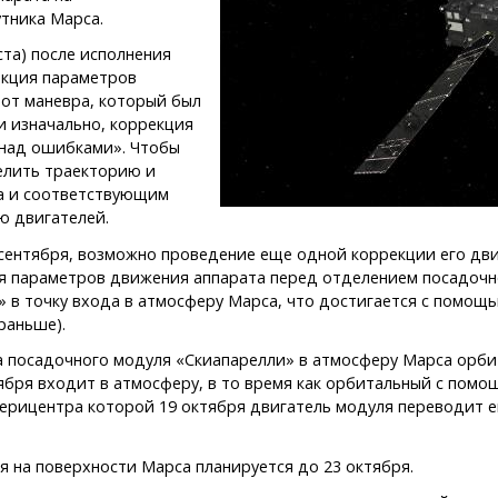
тника Марса.
ста) после исполнения
екция параметров
 от маневра, который был
и изначально, коррекция
 над ошибками». Чтобы
елить траекторию и
ра и соответствующим
ю двигателей.
 сентября, возможно проведение еще одной коррекции его движ
я параметров движения аппарата перед отделением посадочно
 в точку входа в атмосферу Марса, что достигается с помощ
раньше).
да посадочного модуля «Скиапарелли» в атмосферу Марса орб
ября входит в атмосферу, в то время как орбитальный с помо
перицентра которой 19 октября двигатель модуля переводит е
 на поверхности Марса планируется до 23 октября.