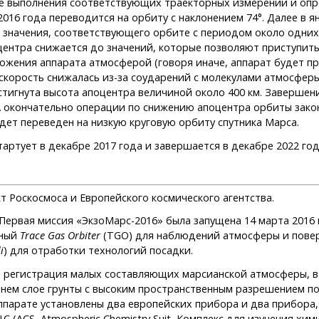
е выполнения соответствующих траекторных измерений и оп
016 года переводится на орбиту с наклонением 74°. Далее в 
значения, соответствующего орбите с периодом около одних 
центра снижается до значений, которые позволяют приступит
ожения аппарата атмосферой (говоря иначе, аппарат будет п
скорость снижалась из-за соударений с молекулами атмосферы
стигнута высота апоцентра величиной около 400 км. Завершен
 А окончательно операции по снижению апоцентра орбиты зак
будет переведен на низкую круговую орбиту спутника Марса.
артует в декабре 2017 года и завершается в декабре 2022 год
 Роскосмоса и Европейского космического агентства.
 Первая миссия «ЭкзоМарс-2016» была запущена 14 марта 2016 
ьный
Trace Gas Orbiter
(TGO) для наблюдений атмосферы и повер
i
) для отработки технологий посадки.
 регистрация малых составляющих марсианской атмосферы, в 
нем слое грунты с высоким пространственным разрешением по
ппарате установлены два европейских прибора и два прибора,
 (ACS, Atmospheric Chemistry Suit, Комплекс для изучения хи