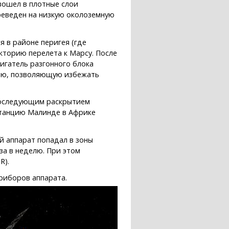
вошел в плотные слои
реведен на низкую околоземную
 в районе перигея (где
кторию перелета к Марсу. После
игатель разгонного блока
рию, позволяющую избежать
 последующим раскрытием
станцию Малинде в Африке
й аппарат попадал в зоны
а в неделю. При этом
R).
приборов аппарата.