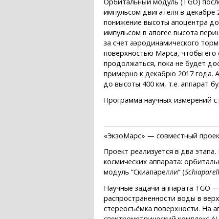
Орбитальный модуль (TGO) посл
импульсом двигателя в декабре 2
понижение высоты апоцентра до 
импульсом в апогее высота пери
за счет аэродинамического торм
поверхностью Марса, чтобы его 
продолжаться, пока не будет до
примерно к декабрю 2017 года.
до высоты 400 км, т.е. аппарат 
Программа научных измерений ст
«ЭкзоМарс» — совместный проект
Проект реализуется в два этапа.
космических аппарата: орбитал
модуль “Скиапарелли” (
Schiaparell
Научные задачи аппарата TGO —
распространенности воды в верх
стереосъёмка поверхности. На а
спектрометрический комплекс АЦС