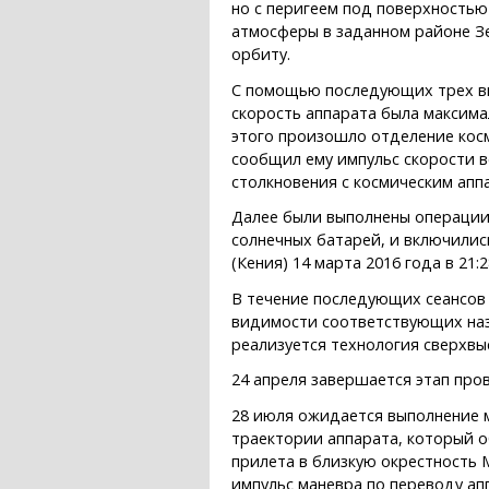
но с перигеем под поверхностью
атмосферы в заданном районе З
орбиту.
С помощью последующих трех вк
скорость аппарата была максима
этого произошло отделение косм
сообщил ему импульс скорости в
столкновения с космическим апп
Далее были выполнены операции 
солнечных батарей, и включилис
(Кения) 14 марта 2016 года в 21:2
В течение последующих сеансов 
видимости соответствующих назе
реализуется технология сверхвысо
24 апреля завершается этап про
28 июля ожидается выполнение 
траектории аппарата, который о
прилета в близкую окрестность
импульс маневра по переводу ап