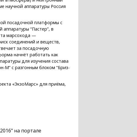
оме научной аппаратуры Россия
ской посадочной платформы с
 аппаратуры “Пастер”, в
рта марсохода —
оиск соединений и веществ,
твечает за посадочную
форма начнёт работать как
ппаратуры для изучения состава
н-М” с разгонным блоком “Бриз-
оекта «ЭкзоМарс» для приёма,
2016" на портале