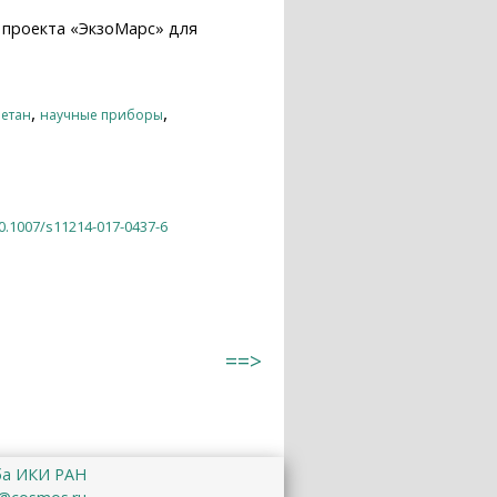
 проекта «ЭкзоМарс» для
,
,
етан
научные приборы
10.1007/s11214-017-0437-6
==>
ба ИКИ РАН