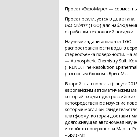
Проект «ЭкзоМарс» — совместный
Проект реализуется в два этапа.
Gas Orbiter
(TGO) для наблюдений
отработки технологий посадки.
Научные задачи аппарата TGO —
распространенности воды в верх
стереосъёмка поверхности. На а
— Atmospheric Chemistry Suit, 
(FREND, Fine-Resolution Epitherm
разгонным блоком «Бриз-М».
Второй этап проекта (запуск 20
европейским автоматическим мар
который входит два российских
непосредственное изучение пове
которые могли бы свидетельство
платформу, которая доставит ма
долгоживущая автономная научна
и свойств поверхности Марса. Р
«Бриз-М».