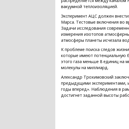
распределяется между каналом 
вакуумной теплоизоляцией.
Эксперимент АЦС должен внести
Марса. Тестовые включения во в
Задачи исследования современн
измерения изотопов атмосферных
атмосферы планеты исчезала вод
К проблеме поиска следов жизн
которые имеют потенциальную би
этого газа меньше 8 единиц на 
молекулы на миллиард.
Александр Трохимовский заключ
предыдущими экспериментами, и
годы вперед». Наблюдения в рам
достигнет заданной высоты рабо