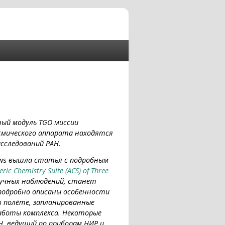
ый модуль TGO миссии
космического аппарата находятся
сследований РАН.
ws
вышла статья с подробным
ric Chemistry Suite (ACS) of Three
аучных наблюдений, станет
 подробно описаны особенности
в полёте, запланированные
аботы комплекса. Некоторые
Н, ведущий по приборам НИР и