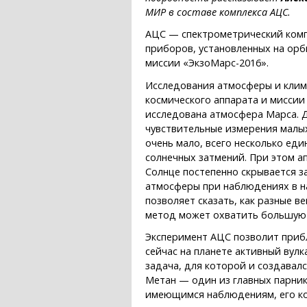
МИР в составе комплекса АЦС.
АЦС — спектрометрический компле
приборов, установленных на ор
миссии «ЭкзоМарс-2016».
Исследования атмосферы и клим
космического аппарата и мисси
исследована атмосфера Марса. 
чувствительные измерения малых
очень мало, всего несколько ед
солнечных затмений. При этом а
Солнце постепенно скрывается з
атмосферы при наблюдениях в н
позволяет сказать, как разные 
метод может охватить большую
Эксперимент АЦС позволит прибл
сейчас на планете активный вулк
задача, для которой и создавал
Метан — один из главных парник
имеющимся наблюдениям, его кон