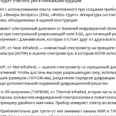
 будет ответить уже в ближайшем будущем.
АН с использованием опыта, накопленного при создании приб
), «Венера-Экспресс» (ЕКА), «Фобос-Грунт». Аппаратура состои
ики, объединенных в единой конструкции.
вают спектральный диапазон от ближней инфракрасной област
м) при спектральной разрешающей силе λ/Δλ, достигающей рек
лучения с длинами волн, которые отстоят друг от друга всего
ИР, от Near-InfraRed) — компактный спектрометр на принципе
фильтра (АОПФ) и эшелле-спектрометра, в котором АОПФ испо
ИР, от Mid-InfraRed) — эшелле-спектрометр со скрещенной ди
затмений. Чтобы достичь высокую разрешающую силу, использ
ших размеров (107×240 мм), разделение порядков дифракции
ощи дополнительной подвижной дифракционной решетки.
о ИК-излучения (ТИРВИМ, от Thermal-InfraRed, вторая часть н
роза, основателя инфракрасной спектроскопии в планетологи
 принципу двойного маятника. Прибор измеряет спектр во всем
г. Приблизительно две трети от неё занимают каналы МИР и Т