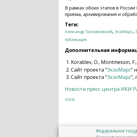
В рамках обоих этапов в России
приёма, архивирования и обраб
Теги:
,
,
Александр Трохимовский
ЭкзоМарс
публикация
Дополнительная информа
Korablev, O., Montmessin, F.,
Сайт проекта "
ЭкзоМарс
" 
Сайт проекта "
ЭкзоМарс
",
Новости пресс-центра ИКИ 
<==
Федеральное госу