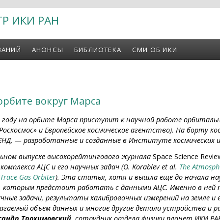
ТР ИКИ РАН
ВАНИЙ
АНОНСЫ
БИБЛИОТЕКА
СМИ ОБ ИКИ
 орбите вокруг Марса
году на орбите Марса приступит к научной работе орбитальн
«Роскосмос» и Европейское космическое агентство). На борту 
РЕНД, — разработанные и созданные в Институте космических и
альном выпуске высокорейтингового журнала
Space Science Revie
мплекса АЦС и его научных задач (O. Korablev et al.
The Atmosphe
Trace Gas Orbiter
). Эта статья, хотя и вышла ещё до начала н
й, которым предстоит работать с данными АЦС. Именно в ней
чные задачи, результаты калибровочных измерений на земле и 
агаемый объём данных и многие другие детали устройства и р
сандр Трохимовский
, сотрудник отдела физики планет ИКИ РА