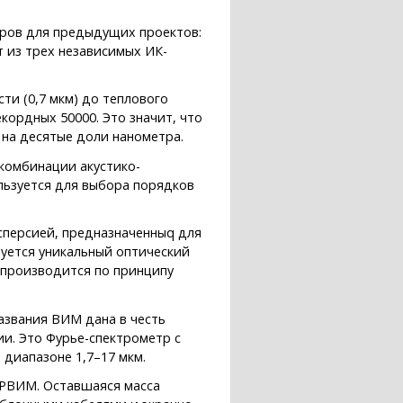
оров для предыдущих проектов:
т из трех независимых ИК-
и (0,7 мкм) до теплового
ордных 50000. Это значит, что
 на десятые доли нанометра.
 комбинации акустико-
льзуется для выбора порядков
сперсией, предназначенныq для
уется уникальный оптический
 производится по принципу
азвания ВИМ дана в честь
и. Это Фурье-спектрометр с
 диапазоне 1,7–17 мкм.
ИРВИМ. Оставшаяся масса