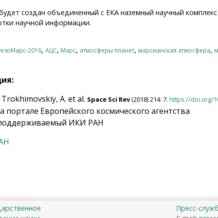
 будет создан объединенный с ЕКА наземный научный комплекс
отки научной информации.
,
,
,
,
,
ЭкзоМарс-2016
АЦС
Марс
атмосферы планет
марсианская атмосфера
м
ция:
 Trokhimovskiy, A. et al.
Space Sci Rev
(2018) 214: 7.
https://doi.org/
на портале Европейского космического агентства
 поддерживаемый ИКИ РАН
РАН
дарственное
Пресс-служ