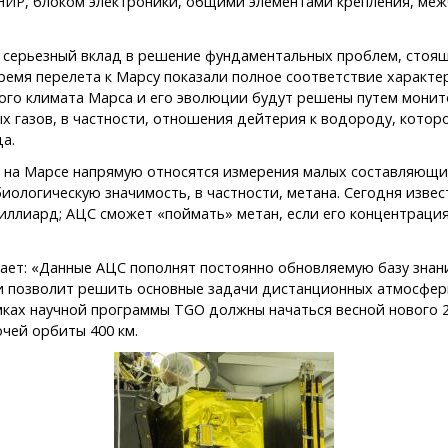
НИР, блоком электроники, общими элементами крепления, меж
 серьезный вклад в решение фундаментальных проблем, стоя
ремя перелета к Марсу показали полное соответствие характе
ого климата Марса и его эволюции будут решены путем монит
 газов, в частности, отношения дейтерия к водороду, которое
а.
и на Марсе напрямую относятся измерения малых составляющи
ологическую значимость, в частности, метана. Сегодня извес
миллиард; АЦС сможет «поймать» метан, если его концентрац
ает: «Данные АЦС пополнят постоянно обновляемую базу знан
 позволит решить основные задачи дистанционных атмосфер
ках научной программы TGO должны начаться весной нового 2
чей орбиты 400 км.