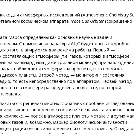
кс для атмосферных исследований (Atmospheric Chemistry Sui
битальном космическом аппарате
Trace Gas Orbiter
(сокращённо 
ата Марса определены как основные научные задачи
и в целом. С помощью аппаратуры АЦС будет очень подробно
Для этого планируются два режима работы. Первый —
 составляющих атмосферы (т.е. газов, которых в атмосфере
иниц на миллиард или даже триллион молекул) при наблюдени
ппарат наблюдает атмосферу «на просвет», в то время как
а диском планеты. Второй метод — мониторинг состояния
адир, то есть непосредственно под аппаратом. Первый метод
вещества в атмосфере распределены по высоте, но второй
 площадь.
изиться к решению многих глобальных проблем исследований 
анизм, каково современное состояние её климата и как он эво
ся комплекс, — поиск в атмосфере планеты метана и других ма
овых газов и, возможно, маркер биологической активности — 
центрация очень сильно меняется от места к месту. Откуда он