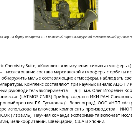
са АЦС на борту аппарата TGO, покрытый экранно-вакуумной теплоизоляцией (с) Роско
ic Chemistry Suite, «Комплекс для изучения химии атмосферы»
— исследование состава марсианской атмосферы с орбиты иск
 обнаружить малые составляющие атмосферы, наблюдать све
емпературы. Комплекс составляют три научных канала: АЦС-
чный руководитель эксперимента — д.ф.-м.н. Олег Игоревич Ко
Монмессан (LATMOS CNRS) Прибор создан в ИКИ РАН. Соисполн
оприборов им. Г.Я. Гуськова» (г. Зеленоград), ООО «НПП «Астр
оре использованы ключевые компоненты производства НИИОП (
RICOR (Израиль). Научная команда эксперимента включает иссл
ьгии, Великобритании, Швейцарии, США и Японии.