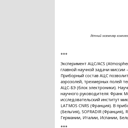
Лётный экземпляр комплек
***
Эксперимент АЦC/ACS (Atmospher
главной научной задачи миссии 
Приборный состав АЦС позволит
аэрозолей, трехмерных полей т
АЦС-БЭ (блок электроники). Нау
научного руководителя: Франк 
исследовательский институт микр
LATMOS CNRS (Франция). В приб
(Бельгия), SOFRADIR (Франция), 
Германии, Италии, Испании, Бел
***