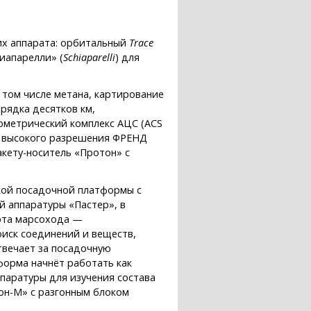
ких аппарата: орбитальный
Trace
иапарелли» (
Schiaparelli
) для
том числе метана, картирование
рядка десятков км,
рометрический комплекс АЦС (ACS
оп высокого разрешения ФРЕНД
ракету-носитель «Протон» с
ской посадочной платформы с
й аппаратуры «Пастер», в
рта марсохода —
оиск соединений и веществ,
твечает за посадочную
форма начнёт работать как
ппаратуры для изучения состава
тон-М» с разгонным блоком