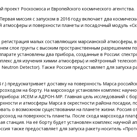
 проект Роскосмоса и Европейского космического агентства.
 Первая миссия с запуском в 2016 году включает два космичес
 атмосферы и поверхности планеты и посадочный модуль «Ск
 регистрация малых составляющих марсианской атмосферы, в 
нем слое грунты с высоким пространственным разрешением по
ппарате установлены два прибора, созданные в России: спект
Комплекс для изучения химии атмосферы) и нейтронный телеск
al Neutron Detector). Также Россия предоставляет для запуска 
18 г.) предусматривает доставку на поверхность Марса россий
соходом на борту. На марсоходе установлен комплекс научно
 прибора: ИСЕМ и АДРОН-МР. Главная цель исследований с бо
рхности и атмосферы Марса в окрестности района посадки, п
вать о возможном существовании на планете жизни. Россия о
рсоход на поверхность планеты. После схода марсохода плат
я станция. На её борту будет установлен комплекс научной а
оссия также предоставляет для запуска ракету-носитель «Про