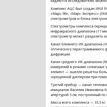
надеются исследователи, можно
Комплекс АЦС был создан ИКИ Р
«Марс-96», «Марс-Экспресс» (ЕКА
спектрометров и блока электрон
Спектрометры комплекса перекры
инфракрасного диапазона (17 мк
спектрометр может разделить из
Канал ближнего ИК-диапазона (Н
оптического перестраиваемого 
дифракции.
Канал среднего ИК-диапазона (М
измерений в режиме солнечных 
элемент — эшелле-решетка боль
скрещенной дисперсии при пом
Третий прибор — канал тепловог
инициалов Василия Ивановича Мо
апертурой 5 см, построенный по
Масса всего комплекса — 33,5 к