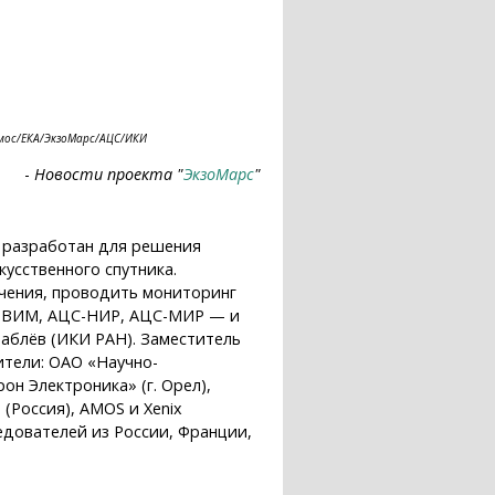
смос/ЕКА/ЭкзоМарс/АЦС/ИКИ
-
Новости проекта "
ЭкзоМарс
"
) разработан для решения
усственного спутника.
чения, проводить мониторинг
ТИРВИМ, АЦС-НИР, АЦС-МИР — и
раблёв (ИКИ РАН). Заместитель
ители: ОАО «Научно-
он Электроника» (г. Орел),
Россия), AMOS и Xenix
едователей из России, Франции,