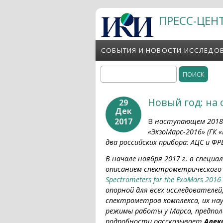
Перейти к основному содержанию
ПРЕСС-ЦЕН
СОБЫТИЯ И НОВОСТИ ИССЛЕДО
Поиск
Форма поиска
Новый год: на
29
Дек
2017
В
наступающем 2018 
«ЭкзоМарс-2016» (ГК 
два российских прибора: АЦС и Ф
В начале ноября 2017 г. в специ
описанием спектрометрического ко
Spectrometers for the ExoMars 2016 
опорной для всех исследователе
спектрометров комплекса, их нау
режимы работы у Марса, предпол
подробности рассказывает
Алек