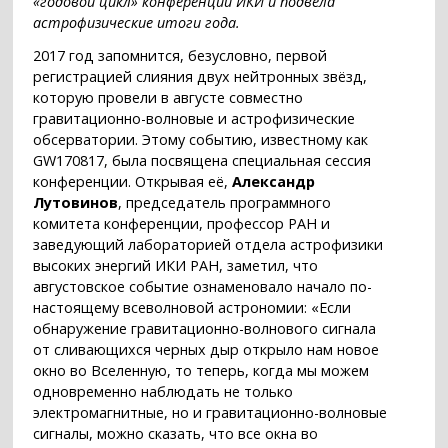
«годовой цикл» конференций ИКИ и подвела
астрофизические итоги года.
2017 год запомнится, безусловно, первой
регистрацией слияния двух нейтронных звёзд,
которую провели в августе совместно
гравитационно-волновые и астрофизические
обсерватории. Этому событию, известному как
GW170817, была посвящена специальная сессия
конференции. Открывая её,
Александр
Лутовинов
, председатель программного
комитета конференции, профессор РАН и
заведующий лабораторией отдела астрофизики
высоких энергий ИКИ РАН, заметил, что
августовское событие ознаменовало начало по-
настоящему всеволновой астрономии: «Если
обнаружение гравитационно-волнового сигнала
от сливающихся черных дыр открыло нам новое
окно во Вселенную, то теперь, когда мы можем
одновременно наблюдать не только
электромагнитные, но и гравитационно-волновые
сигналы, можно сказать, что все окна во