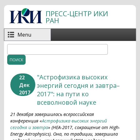
Перейти к основному содержанию
ПРЕСС-ЦЕНТР ИКИ
РАН
Menu
Поиск
Форма поиска
"Астрофизика высоких
22
энергий сегодня и завтра–
Дек
2017
2017": на пути ко
всеволновой науке
21 декабря завершилась всероссийская
конференция «
Астрофизика высоких энергий
сегодня и завтра
» (НЕА-2017, сокращение от High-
Energy Astrophysics). Она, по традиции, завершила