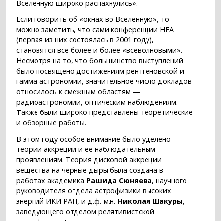
Вселенную широко распахнулись».
Если говорить об «окнах во Вселенную», то
можно заметить, что сами конференции HEA
(первая из них состоялась в 2001 году),
становятся всё более и более «всеволновыми».
Несмотря на то, что большинство выступлений
было посвящено достижениям рентгеновской и
гамма-астрономии, значительное число докладов
относилось к смежным областям —
радиоастрономии, оптическим наблюдениям.
Также были широко представлены теоретические
и обзорные работы.
В этом году особое внимание было уделено
теории аккреции и её наблюдательным
проявлениям. Теория дисковой аккреции
вещества на чёрные дыры была создана в
работах академика
Рашида Сюняева
, научного
руководителя отдела астрофизики высоких
энергий ИКИ РАН, и д.ф.-м.н.
Николая Шакуры
,
заведующего отделом релятивистской