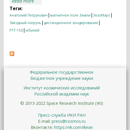
about Итоги недели 30.11.2015 —
Read more
29.12.2015
Теги:
|
|
|
Анатолий Петрукович
магнитное поле Земли
ЭкзоМарс
|
|
Звездный патруль
дистанционное зондирование
|
РТТ-150
юбилей
Федеральное государственное
бюджетное учреждение науки
Институт космических исследований
Российской академии наук
© 2013-2022 Space Research Institute (IKI)
Пресс-служба ИКИ РАН
E-mail:
press@cosmos.ru
Вконтакте:
https://vk.com/ikiran