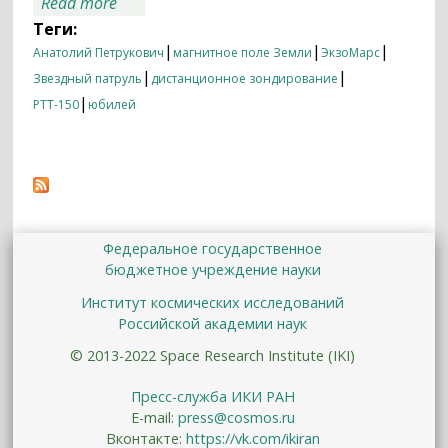
about Итоги недели 30.11.2015 —
Read more
29.12.2015
Теги:
|
|
|
Анатолий Петрукович
магнитное поле Земли
ЭкзоМарс
|
|
Звездный патруль
дистанционное зондирование
|
РТТ-150
юбилей
Федеральное государственное
бюджетное учреждение науки
Институт космических исследований
Российской академии наук
© 2013-2022 Space Research Institute (IKI)
Пресс-служба ИКИ РАН
E-mail:
press@cosmos.ru
Вконтакте:
https://vk.com/ikiran