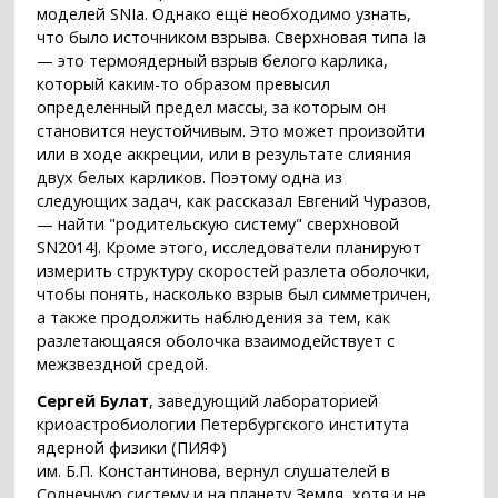
моделей SNIa. Однако ещё необходимо узнать,
что было источником взрыва. Сверхновая типа Ia
— это термоядерный взрыв белого карлика,
который каким-то образом превысил
определенный предел массы, за которым он
становится неустойчивым. Это может произойти
или в ходе аккреции, или в результате слияния
двух белых карликов. Поэтому одна из
следующих задач, как рассказал Евгений Чуразов,
— найти "родительскую систему" сверхновой
SN2014J. Кроме этого, исследователи планируют
измерить структуру скоростей разлета оболочки,
чтобы понять, насколько взрыв был симметричен,
а также продолжить наблюдения за тем, как
разлетающаяся оболочка взаимодействует с
межзвездной средой.
Сергей Булат
, заведующий лабораторией
криоастробиологии Петербургского института
ядерной физики (ПИЯФ)
им. Б.П. Константинова, вернул слушателей в
Солнечную систему и на планету Земля, хотя и не