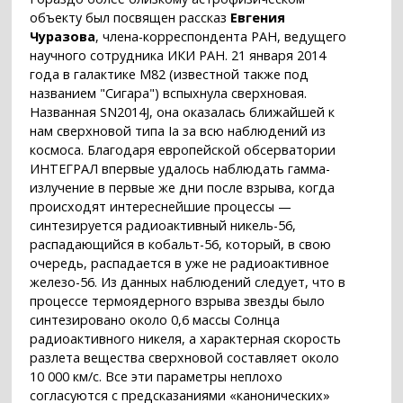
объекту был посвящен рассказ
Евгения
Чуразова
, члена-корреспондента РАН, ведущего
научного сотрудника ИКИ РАН. 21 января 2014
года в галактике M82 (известной также под
названием "Сигара") вспыхнула сверхновая.
Названная SN2014J, она оказалась ближайшей к
нам сверхновой типа Ia за всю наблюдений из
космоса. Благодаря европейской обсерватории
ИНТЕГРАЛ впервые удалось наблюдать гамма-
излучение в первые же дни после взрыва, когда
происходят интереснейшие процессы —
синтезируется радиоактивный никель-56,
распадающийся в кобальт-56, который, в свою
очередь, распадается в уже не радиоактивное
железо-56. Из данных наблюдений следует, что в
процессе термоядерного взрыва звезды было
синтезировано около 0,6 массы Солнца
радиоактивного никеля, а характерная скорость
разлета вещества сверхновой составляет около
10 000 км/с. Все эти параметры неплохо
согласуются с предсказаниями «канонических»