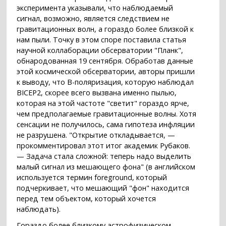
эксперимента указывали, что наблюдаемый
сигнал, возможно, является следствием не
гравитационных волн, а гораздо более близкой к
нам пыли. Точку в этом споре поставила статья
научной коллаборации обсерватории "Планк",
обнародованная 19 сентября. Обработав данные
этой космической обсерватории, авторы пришли
к выводу, что B-поляризация, которую наблюдал
BICEP2, скорее всего вызвана именно пылью,
которая на этой частоте "светит" гораздо ярче,
чем предполагаемые гравитационные волны. Хотя
сенсации не получилось, сама гипотеза инфляции
не разрушена. "Открытие откладывается, —
прокомментировал этот итог академик Рубаков.
— Задача стала сложной: теперь надо выделить
малый сигнал из мешающего фона" (в английском
используется термин foreground, который
подчеркивает, что мешающий "фон" находится
перед тем объектом, который хочется
наблюдать).
Гораздо более близкому астрофизическом