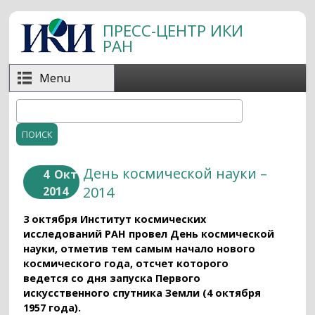
Перейти к основному содержанию
ПРЕСС-ЦЕНТР ИКИ
РАН
Menu
Поиск
Форма поиска
День космической науки –
4
Окт
2014
2014
3 октября Институт космических
исследований РАН провел День космической
науки, отметив тем самым начало нового
космического года, отсчет которого
ведется со дня запуска Первого
искусственного спутника Земли (4 октября
1957 года).