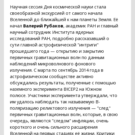
Научная сессия Дня космической науки стала
своеобразной экскурсией от самого начала
Вселенной до ближайшей к нам планеты Земля. Её
начал
Валерий Рубаков
, академик РАН и главный
научный сотрудник Института ядерных
исследований РАН, подробно рассказавший о
сути главной астрофизической "интриги"
прошедшего года — открытию и закрытию
первичных гравитационных волн по данным
наблюдений микроволнового фонового
излучения. С марта по сентябрь 2014 года в
астрофизическом сообществе активно
обсуждались результаты, полученные с помощью
наземного эксперимента BICEP2 на Южном
полюсе. Участники эксперимента утверждали, что
им удалось наблюдать так называемую B-
поляризацию реликтового излучения — "след"
первичных гравитационных волн, которые, в свою
очередь, являются "следом" инфляции, очень
короткого и очень сильного расширения
Вселенной на первых стадиях её жизни. Критики