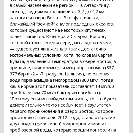
в самый населенный её регион — в Антарктиду,
где под ледником толщиной от 3,7 до 4,2 км
находится озеро Восток. Это, фактически,
ближайший "земной" аналог подледных океанов,
которые существуют на некоторых спутниках
планет-гигантов: Юпитера и Сатурна. Вопрос,
который стоит сегодня перед исследователями,
— существует ли в жизнь в таких достаточно
экстремальных условиях. Хотя, по словам Сергея
Булата, давление и температура в озере Восток, в
принципе, приемлемы для микроорганизмов (337–
377 бар и -2 – -7 градусов Цельсия), но озерная
вода перенасыщена кислородом (800 мг/л, тогда
как в норме этот показатель составляет 14 мг/л, а
при более чем 70 мг/л бактерии погибают).
"Поэтому если мы найдем там жизнь, то это будет
действительно что-то необычное". Результатом
первого проникновения в озеро Восток, которое
произошло 5 февраля 2012 года, стало открытие
двух видов (филотипов) микроорганизмов из
проб озерной воды, которые прошли контроли на