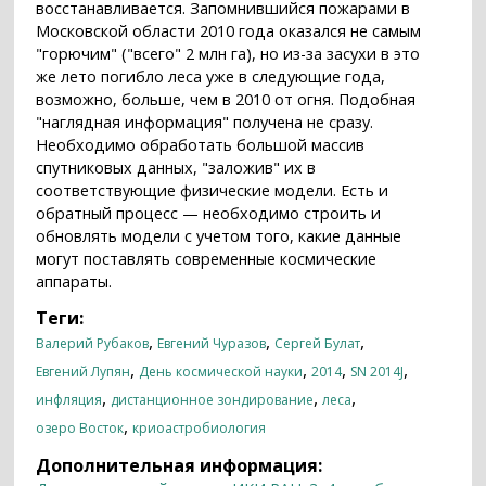
восстанавливается. Запомнившийся пожарами в
Московской области 2010 года оказался не самым
"горючим" ("всего" 2 млн га), но из-за засухи в это
же лето погибло леса уже в следующие года,
возможно, больше, чем в 2010 от огня. Подобная
"наглядная информация" получена не сразу.
Необходимо обработать большой массив
спутниковых данных, "заложив" их в
соответствующие физические модели. Есть и
обратный процесс — необходимо строить и
обновлять модели с учетом того, какие данные
могут поставлять современные космические
аппараты.
Теги:
,
,
,
Валерий Рубаков
Евгений Чуразов
Сергей Булат
,
,
,
,
Евгений Лупян
День космической науки
2014
SN 2014J
,
,
,
инфляция
дистанционное зондирование
леса
,
озеро Восток
криоастробиология
Дополнительная информация: