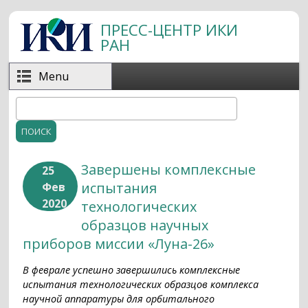
Перейти к основному содержанию
ПРЕСС-ЦЕНТР ИКИ
РАН
Menu
Поиск
Форма поиска
Завершены комплексные
25
испытания
Фев
2020
технологических
образцов научных
приборов миссии «Луна-26»
В феврале успешно завершились комплексные
испытания технологических образцов комплекса
научной аппаратуры для орбитального