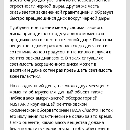
окрестности черной дыры, другая же часть
оказывается захваченной гравитацией и образует
быстро вращающийся диск вокруг черной дыры.
Турбулентное трение между слоями газового
диска приводит к отводу углового момента и
продвижению вещества к черной дыре. При этом
вещество в диске разогревается до десятков и
сотен миллионов градусов, интенсивно излучая в
рентгеновском диапазоне. В таких ситуациях
светимость аккреционного диска может в
десятки и даже сотни раз превышать светимость
всей галактики.
На сегодняшний день, т.е. около двух месяцев с
момента обнаружения, данный объект также
наблюдался американской обсерваторией
NuSTAR и крупнейшей рентгеновской
космической обсерваторией НАСА
Chandra.
Поток
его излучения практически не ослаб за это время.
Легко оценить, какую массу вещества должна
была поглотить черная дыра, чтобы обеспечить