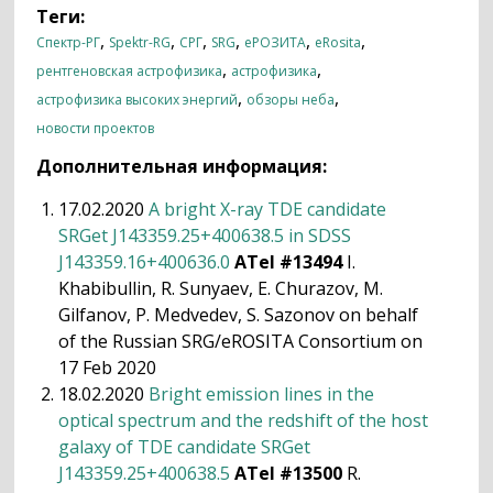
Теги:
,
,
,
,
,
,
Спектр-РГ
Spektr-RG
СРГ
SRG
еРОЗИТА
eRosita
,
,
рентгеновская астрофизика
астрофизика
,
,
астрофизика высоких энергий
обзоры неба
новости проектов
Дополнительная информация:
17.02.2020
A bright X-ray TDE candidate
SRGet J143359.25+400638.5 in SDSS
J143359.16+400636.0
ATel #13494
I.
Khabibullin, R. Sunyaev, E. Churazov, M.
Gilfanov, P. Medvedev, S. Sazonov on behalf
of the Russian SRG/eROSITA Consortium on
17 Feb 2020
18.02.2020
Bright emission lines in the
optical spectrum and the redshift of the host
galaxy of TDE candidate SRGet
J143359.25+400638.5
ATel #13500
R.