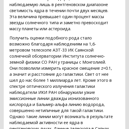
наблюдаемую лишь в рентгеновском диапазоне
светимость ядра в течении почти двух месяцев.
Эта величина превышает один процент массы
звезды солнечного типа и заметно превосходит
массу планеты или астероида.
Получить оценки подобного рода стало
возможно благодаря наблюдениям на 1,6-
метровом телескопе АЗТ-33 ИК Саянской
солнечной обсерватории Института солнечно-
земной физики СО РАН у границы с Монголией.
Они позволили измерить красное смещение z=0.1,
а значит и расстояние до галактики. Свет от нее
шел до нас более 1 миллиарда лет. Кроме этого в
спектре оптического излучения галактики
наблюдатели ИКИ РАН обнаружили узкие
эмиссионные линии дважды ионизованного
кислорода и Бальмер-альфа линию водорода,
совершенно нетипичные для такой галактики.
Однако такие линии могут возникать в результате
наблюдаемой активности ее ядра в
рентгеновских лучах. Данные телескопа в Саянах