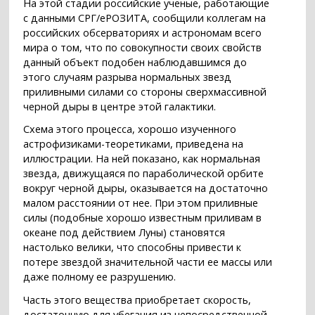
На этой стадии российские ученые, работающие
с данными СРГ/еРОЗИТА, сообщили коллегам на
российских обсерваториях и астрономам всего
мира о том, что по совокупности своих свойств
данный объект подобен наблюдавшимся до
этого случаям разрыва нормальных звезд
приливными силами со стороны сверхмассивной
черной дыры в центре этой галактики.
Схема этого процесса, хорошо изученного
астрофизиками-теоретиками, приведена на
иллюстрации. На ней показано, как нормальная
звезда, движущаяся по параболической орбите
вокруг черной дыры, оказывается на достаточно
малом расстоянии от нее. При этом приливные
силы (подобные хорошо известным приливам в
океане под действием Луны) становятся
настолько велики, что способны привести к
потере звездой значительной части ее массы или
даже полному ее разрушению.
Часть этого вещества приобретает скорость,
достаточную для убегания из непосредственной