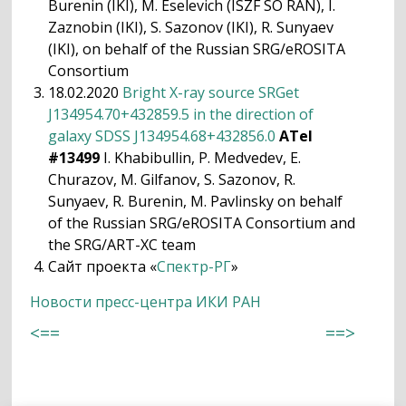
Burenin (IKI), M. Eselevich (ISZF SO RAN), I.
Zaznobin (IKI), S. Sazonov (IKI), R. Sunyaev
(IKI), on behalf of the Russian SRG/eROSITA
Consortium
18.02.2020
Bright X-ray source SRGet
J134954.70+432859.5 in the direction of
galaxy SDSS J134954.68+432856.0
ATel
#13499
I. Khabibullin, P. Medvedev, E.
Churazov, M. Gilfanov, S. Sazonov, R.
Sunyaev, R. Burenin, M. Pavlinsky on behalf
of the Russian SRG/eROSITA Consortium and
the SRG/ART-XC team
Сайт проекта «
Спектр-РГ
»
Новости пресс-центра ИКИ РАН
<==
==>