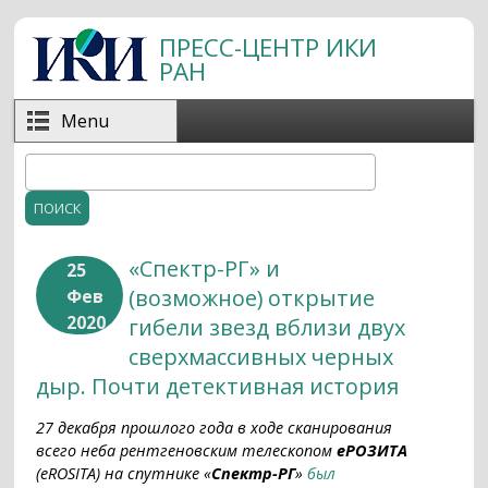
Перейти к основному содержанию
ПРЕСС-ЦЕНТР ИКИ
РАН
Menu
Поиск
Форма поиска
«Спектр-РГ» и
25
(возможное) открытиe
Фев
2020
гибели звезд вблизи двух
сверхмассивных черных
дыр. Почти детективная история
27 декабря прошлого года в ходе сканирования
всего неба рентгеновским телескопом
еРОЗИТА
(eROSITA) на спутнике «
Спектр-РГ
»
был