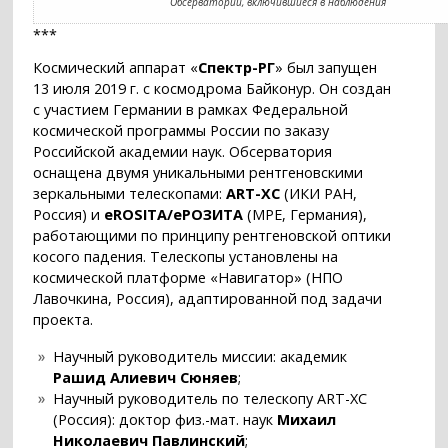
Обсерватории, включившиеся в наблюдения
***
Космический аппарат «
Спектр-РГ
» был запущен
13 июля 2019 г. с космодрома Байконур. Он создан
с участием Германии в рамках Федеральной
космической программы России по заказу
Российской академии наук. Обсерватория
оснащена двумя уникальными рентгеновскими
зеркальными телескопами:
ART-XC
(ИКИ РАН,
Россия) и
eROSITA/еРОЗИТА
(MPE, Германия),
работающими по принципу рентгеновской оптики
косого падения. Телескопы установлены на
космической платформе «Навигатор» (НПО
Лавочкина, Россия), адаптированной под задачи
проекта.
Научный руководитель миссии: академик
Рашид Алиевич Сюняев
;
Научный руководитель по телескопу ART-XC
(Россия): доктор физ.-мат. наук
Михаил
Николаевич Павлинский
;