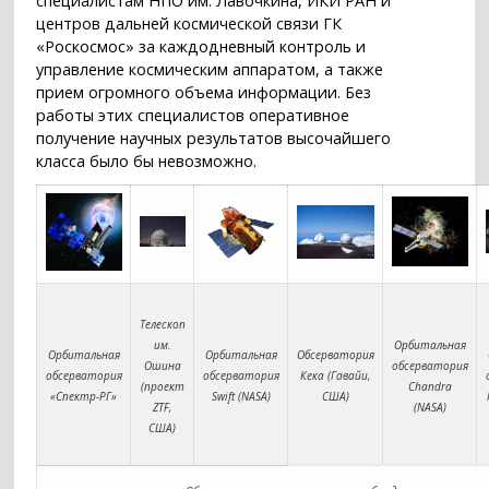
специалистам НПО им. Лавочкина, ИКИ РАН и
центров дальней космической связи ГК
«Роскосмос» за каждодневный контроль и
управление космическим аппаратом, а также
прием огромного объема информации. Без
работы этих специалистов оперативное
получение научных результатов высочайшего
класса было бы невозможно.
Телескоп
им.
Орбитальная
Орбитальная
Орбитальная
Обсерватория
Ошина
обсерватория
обсерватория
обсерватория
Кека (Гавайи,
(проект
Chandra
«Спектр-РГ»
Swift (NASA)
США)
ZTF,
(NASA)
США)