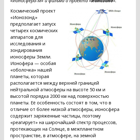
«Ионосфера-М» и фильма о проекта «
Ионозонд
».
Космический проект
«Ионозонд»
предполагает запуск
четырех космических
аппаратов для
исследования и
зондирования
ионосферы Земли.
Ионофера — особая
«оболочка» нашей
планеты, которая
располагается между верхней границей
нейтральной атмосферы на высоте 50 км и
высотой порядка 2000 км над поверхностью
планеты. Её особенность состоят в том, что в
отличие от более низкой атмосферы, ионосфера
содержит заряженные частицы, поэтому
«реагирует» на широчайший спектр процессов,
протекающих на Солнце, в межпланетном
пространстве, в атмосфере, на земной