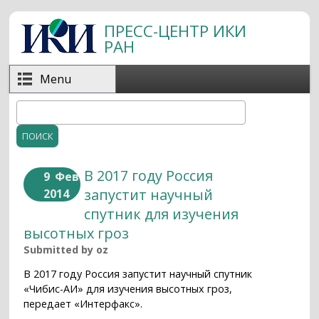
Перейти к основному содержанию
ПРЕСС-ЦЕНТР ИКИ
РАН
Menu
Поиск
Форма поиска
В 2017 году Россия
9
Фев
запустит научный
2014
спутник для изучения
высотных гроз
Submitted by
oz
В 2017 году Россия запустит научный спутник
«Чибис-АИ» для изучения высотных гроз,
передает «Интерфакс».