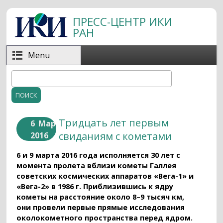
Перейти к основному содержанию
ПРЕСС-ЦЕНТР ИКИ
РАН
Menu
Поиск
Форма поиска
Тридцать лет первым
6
Мар
свиданиям с кометами
2016
6 и 9 марта 2016 года исполняется 30 лет с
момента пролета вблизи кометы Галлея
советских космических аппаратов «Вега-1» и
«Вега-2» в 1986 г. Приблизившись к ядру
кометы на расстояние около 8–9 тысяч км,
они провели первые прямые исследования
околокометного пространства перед ядром.