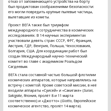
отказ от запоминающего устройства на борту
был продиктован соображениями безопасности:
его могли повредить крупные пылевые частицы,
вылетавшие из кометы.
Проект ВЕГА также был триумфом
международного сотрудничества в космических
исследованиях. В 14 научных экспериментах
участвовали девять стран: СССР, ФРГ, Франция,
Австрия, ГДР, Венгрия, Польша, Чехословакия,
Болгария, США. Для координации работ был
создан Международный научно-технический
комитет во главе с академиком Роальдом
Сагдеевым.
ВЕГА стала составной частью большой флотилии
космических аппаратов, которые направлялись на
встречу с кометой. Кроме советской миссии, в неё
входили аппараты «Суисей» и «Сакигаке» (
Suisei,
Sakigake
, Япония, пролёт 8 и 11 марта
соответственно) и «Джотто» (
Giotto
, Европейское
космическое агентство, пролёт 14 марта).