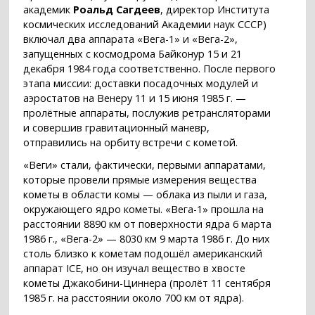
академик
Роальд Сагдеев
, директор Института
космических исследований Академии наук СССР)
включал два аппарата «Вега-1» и «Вега-2»,
запущенных с космодрома Байконур 15 и 21
декабря 1984 года соответственно. После первого
этапа миссии: доставки посадочных модулей и
аэростатов на Венеру 11 и 15 июня 1985 г. —
пролётные аппараты, послужив ретрансляторами
и совершив гравитационный маневр,
отправились на орбиту встречи с кометой.
«Веги» стали, фактически, первыми аппаратами,
которые провели прямые измерения вещества
кометы в области комы — облака из пыли и газа,
окружающего ядро кометы. «Вега-1» прошла на
расстоянии 8890 км от поверхности ядра 6 марта
1986 г., «Вега-2» — 8030 км 9 марта 1986 г. До них
столь близко к кометам подошёл американский
аппарат ICE, но он изучал вещество в хвосте
кометы Джакобини-Циннера (пролёт 11 сентября
1985 г. на расстоянии около 700 км от ядра).