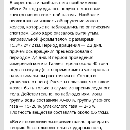
В окрестности наибольшего приближения
«Веги-2» к ядру удалось получить массовые
спектры ионов кометной плазмы. Наиболее
неожиданным явилось обнаружение ионов
железа, которые не наблюдались по оптическим
спектрам. Само ядро оказалось вытянутым,
неправильной формы телом с размерами
15,3*7,2*7,2 км. Период вращения — 2,2 дня,
причём ось вращения прецессировала с
периодом 7,4 дня. В период проведения
измерений комета Галлея теряла около 40 тонн
воды в секунду (в это время комета уже прошла
на максимальном расстоянии от Солнца и
удалялась от него). Расчеты показали, что такое
может быть только в случае испарения ледяного
тела. Действительно, по наблюдениям, ионы
группы воды составили 70–80 %, группы угарного
газа — 15–20 %, углекислого газа — 2–5 %.
Плотность вещества составлять около 0,6 г/см3.
«Веги» позволили экспериментально проверить
теорию бесстолкновительных ударных волн,