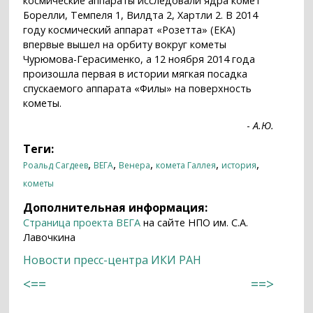
космические аппараты исследовали ядра комет
Борелли, Темпеля 1, Вилдта 2, Хартли 2. В 2014
году космический аппарат «Розетта» (ЕКА)
впервые вышел на орбиту вокруг кометы
Чурюмова-Герасименко, а 12 ноября 2014 года
произошла первая в истории мягкая посадка
спускаемого аппарата «Филы» на поверхность
кометы.
-
А.Ю.
Теги:
,
,
,
,
,
Роальд Сагдеев
ВЕГА
Венера
комета Галлея
история
кометы
Дополнительная информация:
Страница проекта ВЕГА
на сайте НПО им. С.А.
Лавочкина
Новости пресс-центра ИКИ РАН
<==
==>