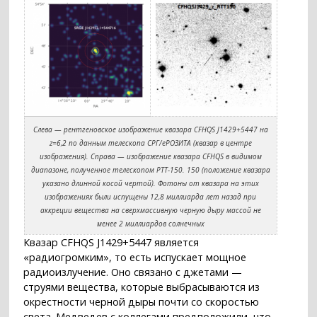
Слева — рентгеновское изображение квазара CFHQS J1429+5447 на
z=6,2 по данным телескопа СРГ/еРОЗИТА (квазар в центре
изображения). Справа — изображение квазара CFHQS в видимом
диапазоне, полученное телескопом РТТ-150. 150 (положение квазара
указано длинной косой чертой). Фотоны от квазара на этих
изображениях были испущены 12,8 миллиарда лет назад при
аккреции вещества на сверхмассивную черную дыру массой не
менее 2 миллиардов солнечных
Квазар CFHQS J1429+5447 является
«радиогромким», то есть испускает мощное
радиоизлучение. Оно связано с джетами —
струями вещества, которые выбрасываются из
окрестности черной дыры почти со скоростью
света. Медведев с коллегами предположили, что