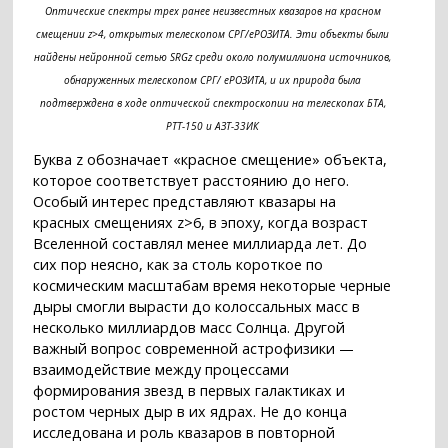
Оптические спектры трех ранее неизвестных квазаров на красном
смещении z>4, открытых телескопом СРГ/еРОЗИТА. Эти объекты были
найдены нейронной сетью SRGz среди около полумиллиона источников,
обнаруженных телескопом СРГ/ еРОЗИТА, и их природа была
подтверждена в ходе оптической спектроскопии на телескопах БТА,
РТТ-150 и АЗТ-33ИК
Буква z обозначает «красное смещение» объекта,
которое соответствует расстоянию до него.
Особый интерес представляют квазары на
красных смещениях z>6, в эпоху, когда возраст
Вселенной составлял менее миллиарда лет. До
сих пор неясно, как за столь короткое по
космическим масштабам время некоторые черные
дыры смогли вырасти до колоссальных масс в
несколько миллиардов масс Солнца. Другой
важный вопрос современной астрофизики —
взаимодействие между процессами
формирования звезд в первых галактиках и
ростом черных дыр в их ядрах. Не до конца
исследована и роль квазаров в повторной