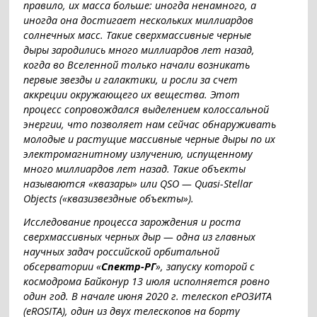
правило, их масса больше: иногда ненамного, а
иногда она достигает нескольких миллиардов
солнечных масс. Такие сверхмассивные черные
дыры зародились много миллиардов лет назад,
когда во Вселенной только начали возникать
первые звезды и галактики, и росли за счет
аккреции окружающего их вещества. Этот
процесс сопровождался выделением колоссальной
энергии, что позволяет нам сейчас обнаруживать
молодые и растущие массивные черные дыры по их
электромагнитному излучению, испущенному
много миллиардов лет назад. Такие объекты
называются «квазары» или QSO — Quasi-Stellar
Objects («квазизвездные объекты»).
Исследование процесса зарождения и роста
сверхмассивных черных дыр — одна из главных
научных задач российской орбитальной
обсерватории «
Спектр-РГ
», запуску которой с
космодрома Байконур 13 июля исполняется ровно
один год. В начале июня 2020 г. телескоп еРОЗИТА
(eROSITA), один из двух телескопов на борту