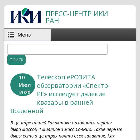
Перейти к основному содержанию
ПРЕСС-ЦЕНТР ИКИ
РАН
Menu
Поиск
Форма поиска
Телескоп еРОЗИТА
10
обсерватории «Спектр-
Июл
2020
РГ» исследует далекие
квазары в ранней
Вселенной
В центре нашей Галактики находится черная
дыра массой 4 миллиона масс Солнца. Такие черные
дыры есть в центрах почти всех галактик. Как