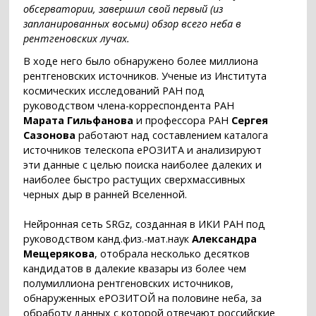
обсерватории, завершил свой первый (из
запланированных восьми) обзор всего неба в
рентгеновских лучах.
В ходе него было обнаружено более миллиона
рентгеновских источников. Ученые из Института
космических исследований РАН под
руководством члена-корреспондента РАН
Марата Гильфанова
и профессора РАН
Сергея
Сазонова
работают над составлением каталога
источников телескопа еРОЗИТА и анализируют
эти данные с целью поиска наиболее далеких и
наиболее быстро растущих сверхмассивных
черных дыр в ранней Вселенной.
Нейронная сеть SRGz, созданная в ИКИ РАН под
руководством канд.физ.-мат.наук
Александра
Мещерякова
, отобрала несколько десятков
кандидатов в далекие квазары из более чем
полумиллиона рентгеновских источников,
обнаруженных еРОЗИТОЙ на половине неба, за
обработу данных с которой отвечают российские