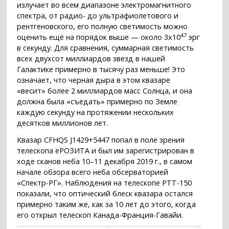
излучает во всем диапазоне электромагнитного
спектра, от радио- до ультрафиолетового и
рентгеновского, его полную светимость можно
47
оценить ещё на порядок выше — около 3x10
эрг
в секунду. Для сравнения, суммарная светимость
всех двухсот миллиардов звезд в нашей
Галактике примерно в тысячу раз меньше! Это
означает, что черная дыра в этом квазаре
«весит» более 2 миллиардов масс Солнца, и она
должна была «съедать» примерно по Земле
каждую секунду на протяжении нескольких
десятков миллионов лет.
Квазар CFHQS J1429+5447 попал в поле зрения
телескопа еРОЗИТА и был им зарегистрирован в
ходе сканов неба 10–11 декабря 2019 г., в самом
начале обзора всего неба обсерваторией
«Спектр-РГ». Наблюдения на телескопе РТТ-150
показали, что оптический блеск квазара остался
примерно таким же, как за 10 лет до этого, когда
его открыл телескоп Канада-Франция-Гавайи.