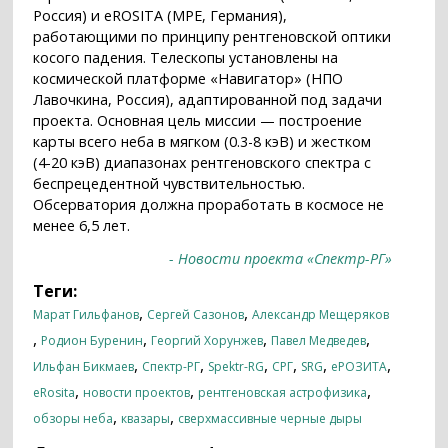
Россия) и eROSITA (MPE, Германия),
работающими по принципу рентгеновской оптики
косого падения. Телескопы установлены на
космической платформе «Навигатор» (НПО
Лавочкина, Россия), адаптированной под задачи
проекта. Основная цель миссии — построение
карты всего неба в мягком (0.3-8 кэВ) и жестком
(4-20 кэВ) диапазонах рентгеновского спектра с
беспрецедентной чувствительностью.
Обсерватория должна проработать в космосе не
менее 6,5 лет.
- Новости проекта «Спектр-РГ»
Теги:
,
,
Марат Гильфанов
Сергей Сазонов
Александр Мещеряков
,
,
,
,
Родион Буренин
Георгий Хорунжев
Павел Медведев
,
,
,
,
,
,
Ильфан Бикмаев
Спектр-РГ
Spektr-RG
СРГ
SRG
еРОЗИТА
,
,
,
eRosita
новости проектов
рентгеновская астрофизика
,
,
обзоры неба
квазары
сверхмассивные черные дыры