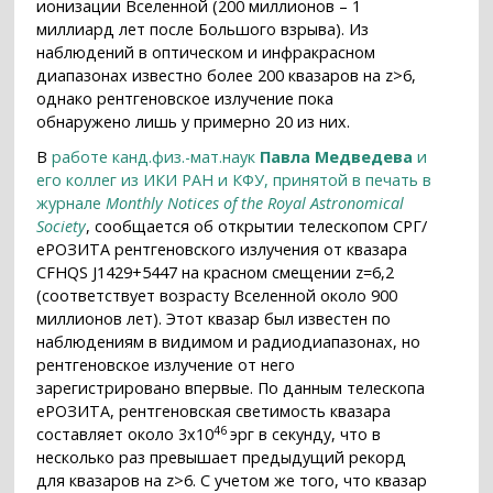
ионизации Вселенной (200 миллионов – 1
миллиард лет после Большого взрыва). Из
наблюдений в оптическом и инфракрасном
диапазонах известно более 200 квазаров на z>6,
однако рентгеновское излучение пока
обнаружено лишь у примерно 20 из них.
В
работе канд.физ.-мат.наук
Павла Медведева
и
его коллег из ИКИ РАН и КФУ, принятой в печать в
журнале
Monthly Notices of the Royal Astronomical
Society
, сообщается об открытии телескопом СРГ/
еРОЗИТА рентгеновского излучения от квазара
CFHQS J1429+5447 на красном смещении z=6,2
(соответствует возрасту Вселенной около 900
миллионов лет). Этот квазар был известен по
наблюдениям в видимом и радиодиапазонах, но
рентгеновское излучение от него
зарегистрировано впервые. По данным телескопа
еРОЗИТА, рентгеновская светимость квазара
46
составляет около 3x10
эрг в секунду, что в
несколько раз превышает предыдущий рекорд
для квазаров на z>6. С учетом же того, что квазар