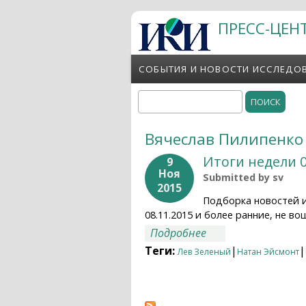
Перейти к основному содержанию
ПРЕСС-ЦЕН
СОБЫТИЯ И НОВОСТИ ИССЛЕДО
Поиск
Форма поиска
Вячеслав Пилипенко
Итоги недели 0
9
Ноя
Submitted by
sv
2015
Подборка новостей 
08.11.2015 и более ранние, не 
о Итоги недели 02.
Подробнее
Теги:
|
|
Лев Зеленый
Натан Эйсмонт