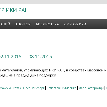
ТР ИКИ РАН
ВАНИЙ
АНОНСЫ
БИБЛИОТЕКА
СМИ ОБ ИКИ
2.11.2015 — 08.11.2015
и материалов, упоминающих ИКИ РАН, в средствах массовой и
вошедшие в предыдущие подборки
11.2015 — 08.11.2015
|
|
|
|
|
Максим Литвак
Олег Вайсберг
Вячеслав Пилипенко
Марс
астероиды