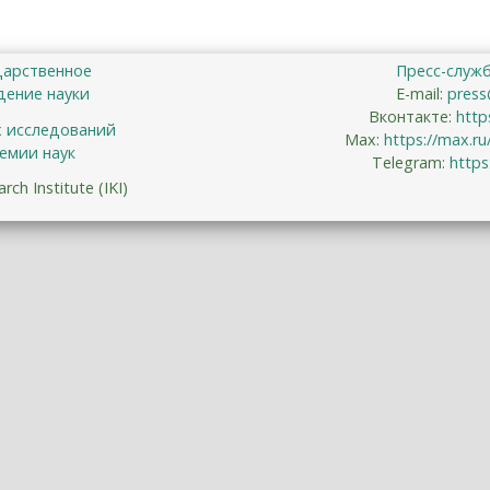
дарственное
Пресс-служ
ение науки
E-mail:
press
Вконтакте:
http
х исследований
Max:
https://max.r
емии наук
Telegram:
https
ch Institute (IKI)