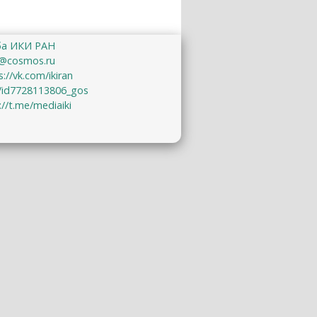
ба ИКИ РАН
@cosmos.ru
s://vk.com/ikiran
u/id7728113806_gos
://t.me/mediaiki