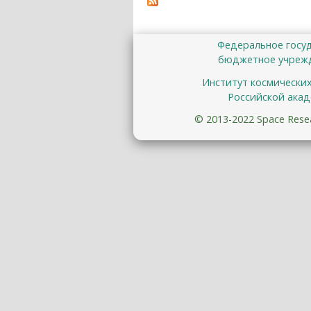
Федеральное госу
бюджетное учрежд
Институт космически
Российской акад
© 2013-2022 Space Resear