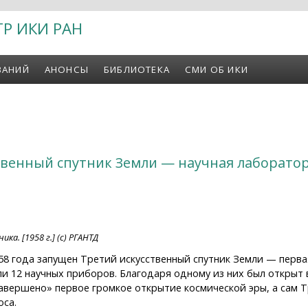
ТР ИКИ РАН
ВАНИЙ
АНОНСЫ
БИБЛИОТЕКА
СМИ ОБ ИКИ
твенный спутник Земли — научная лаборатор
ка. [1958 г.] (с) РГАНТД
958 года запущен Третий искусственный спутник Земли — перв
али 12 научных приборов. Благодаря одному из них был откры
вершено» первое громкое открытие космической эры, а сам Т
оса.