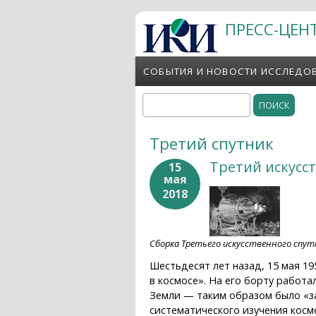
Перейти к основному содержанию
ПРЕСС-ЦЕН
СОБЫТИЯ И НОВОСТИ ИССЛЕДО
Поиск
Форма поиска
Третий спутник
Третий искусс
15
мая
2018
Сборка Третьего искусственного спутни
Шестьдесят лет назад, 15 мая 1
в космосе». На его борту работ
Земли — таким образом было «за
систематического изучения косм