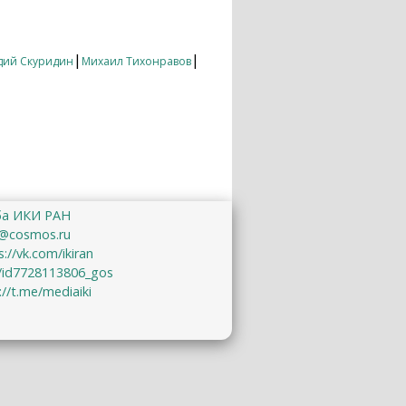
|
|
дий Скуридин
Михаил Тихонравов
ба ИКИ РАН
@cosmos.ru
s://vk.com/ikiran
u/id7728113806_gos
://t.me/mediaiki