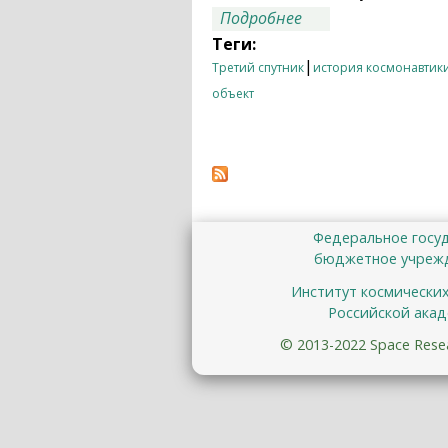
о Третий искусств
Подробнее
Теги:
|
Третий спутник
история космонавтик
объект
Федеральное госу
бюджетное учрежд
Институт космически
Российской акад
© 2013-2022 Space Resear