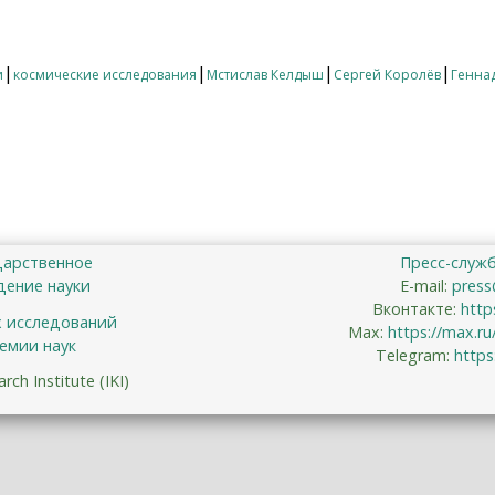
енный спутник Земли — научная лаборатория в космосе
|
|
|
|
и
космические исследования
Мстислав Келдыш
Сергей Королёв
Генна
дарственное
Пресс-служ
ение науки
E-mail:
press
Вконтакте:
http
х исследований
Max:
https://max.r
емии наук
Telegram:
https
ch Institute (IKI)