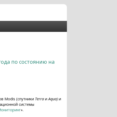
года по состоянию на
ов Modis (спутники
Terra
и
Aqua)
и
рмационной системы
ониторинг
».