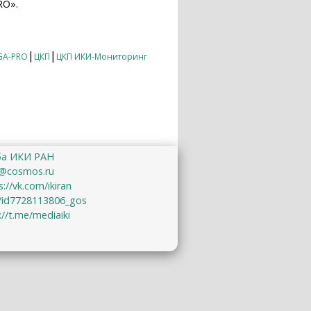
RO».
ию на начало августа 2019 года
|
|
GA-PRO
ЦКП
ЦКП ИКИ-Мониторинг
ба ИКИ РАН
@cosmos.ru
s://vk.com/ikiran
u/id7728113806_gos
://t.me/mediaiki