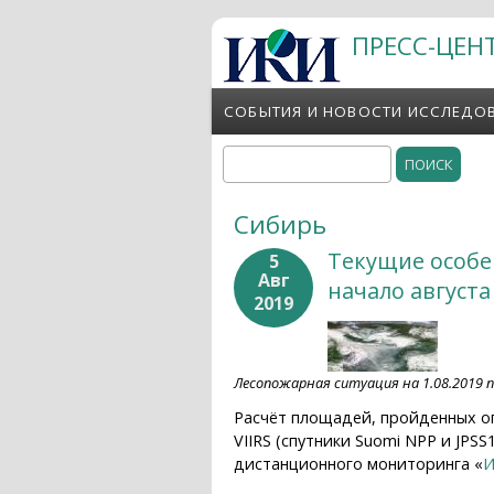
Перейти к основному содержанию
ПРЕСС-ЦЕН
СОБЫТИЯ И НОВОСТИ ИССЛЕДО
Поиск
Форма поиска
Сибирь
Текущие особе
5
Авг
начало августа
2019
Лесопожарная ситуация на 1.08.2019 п
Расчёт площадей, пройденных ог
VIIRS (спутники Suomi NPP и JP
дистанционного мониторинга «
И