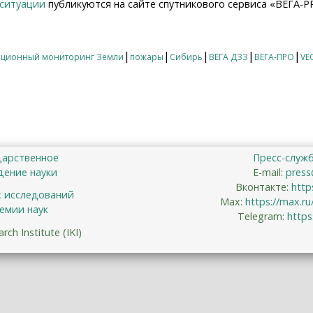
 ситуации
публикуются на сайте спутникового сервиса «ВЕГА-P
ости лесопожарной ситуации сезона 2019 года по состоян
|
|
|
|
|
нционный мониторинг Земли
пожары
Сибирь
ВЕГА ДЗЗ
ВЕГА-ПРО
VE
дарственное
Пресс-служ
ение науки
E-mail:
press
Вконтакте:
http
х исследований
Max:
https://max.r
емии наук
Telegram:
https
ch Institute (IKI)