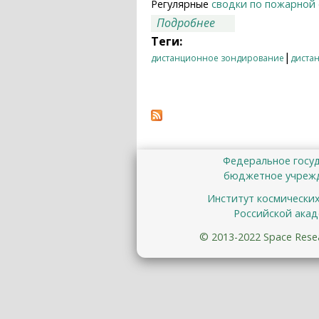
Регулярные
сводки по пожарной
о Текущие особенн
Подробнее
Теги:
|
дистанционное зондирование
диста
Федеральное госу
бюджетное учрежд
Институт космически
Российской акад
© 2013-2022 Space Resear