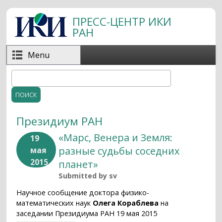
Перейти к основному содержанию
ПРЕСС-ЦЕНТР ИКИ
РАН
Menu
Поиск
Форма поиска
Президиум РАН
«Марс, Венера и Земля:
19
разные судьбы соседних
мая
2015
планет»
Submitted by
sv
Научное сообщение доктора физико-
математических наук
Олега Кораблева
на
заседании Президиума РАН 19 мая 2015