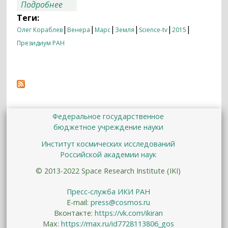
о «Марс, Венера и Земля: разные судьбы
Подробнее
соседних планет»
Теги:
|
|
|
|
|
|
Олег Кораблев
Венера
Марс
Земля
Science-tv
2015
Президиум РАН
Федеральное государственное
бюджетное учреждение науки
Институт космических исследований
Российской академии наук
© 2013-2022 Space Research Institute (IKI)
Пресс-служба ИКИ РАН
E-mail:
press@cosmos.ru
Вконтакте:
https://vk.com/ikiran
Max:
https://max.ru/id7728113806_gos