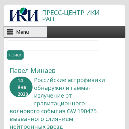
Перейти к основному содержанию
ПРЕСС-ЦЕНТР ИКИ
РАН
Menu
Поиск
Форма поиска
Павел Минаев
Российские астрофизики
14
обнаружили гамма-
Янв
2020
излучение от
гравитационного-
волнового события GW 190425,
вызванного слиянием
нейтронных звезд