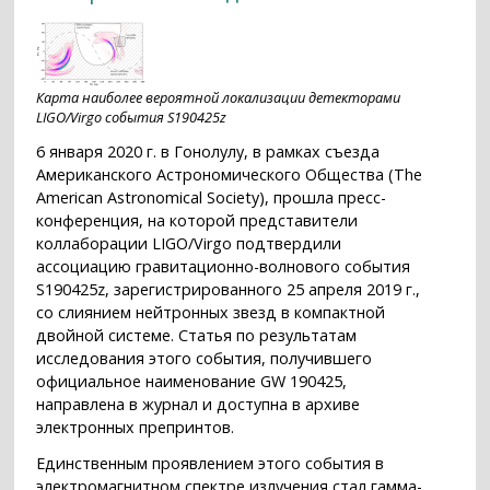
Карта наиболее вероятной локализации детекторами
LIGO/Virgo события S190425z
6 января 2020 г. в Гонолулу, в рамках съезда
Американского Астрономического Общества (The
American Astronomical Society), прошла пресс-
конференция, на которой представители
коллаборации LIGO/Virgo подтвердили
ассоциацию гравитационно-волнового события
S190425z, зарегистрированного 25 апреля 2019 г.,
со слиянием нейтронных звезд в компактной
двойной системе. Статья по результатам
исследования этого события, получившего
официальное наименование GW 190425,
направлена в журнал и доступна в архиве
электронных препринтов.
Единственным проявлением этого события в
электромагнитном спектре излучения стал гамма-