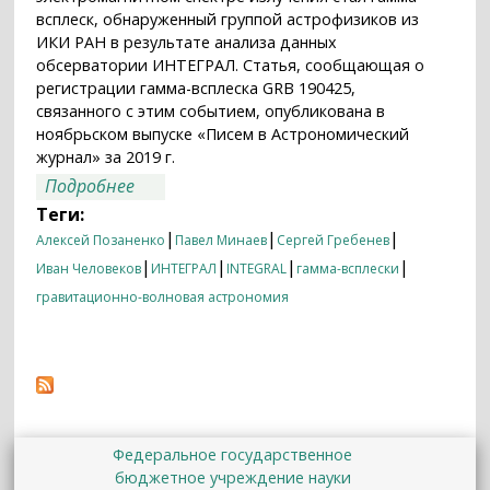
всплеск, обнаруженный группой астрофизиков из
ИКИ РАН в результате анализа данных
обсерватории ИНТЕГРАЛ. Статья, сообщающая о
регистрации гамма-всплеска GRB 190425,
связанного с этим событием, опубликована в
ноябрьском выпуске «Писем в Астрономический
журнал» за 2019 г.
о Российские астрофизики обнаружили
Подробнее
гамма-излучение от гравитационного-
Теги:
волнового события GW 190425,
|
|
|
Алексей Позаненко
Павел Минаев
Сергей Гребенев
вызванного слиянием нейтронных
|
|
|
|
Иван Человеков
ИНТЕГРАЛ
INTEGRAL
гамма-всплески
звезд
гравитационно-волновая астрономия
Федеральное государственное
бюджетное учреждение науки