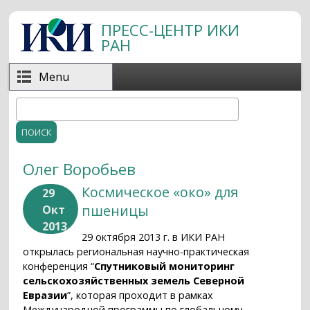
Перейти к основному содержанию
ПРЕСС-ЦЕНТР ИКИ
РАН
Menu
Поиск
Форма поиска
Олег Воробьев
Космическое «око» для
29
пшеницы
Окт
2013
29 октября 2013 г. в ИКИ РАН
открылась региональная научно-практическая
конференция “
Спутниковый мониторинг
сельскохозяйственных земель Северной
Евразии
”, которая проходит в рамках
Международной программы по глобальному