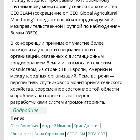
спутниковому мониторингу сельского хозяйства
GEOGLAM (сокращение от GEO Global Agricultural
Monitoring), предложенной и координируемой
межправительственной Группой по наблюдениям
Земли (GEO).
В конференции принимают участие более
пятидесяти ученых и специалистов из
организаций, связанных с дистанционным
зондированием Земли из космоса и сельским
хозяйством, из стран СНГ, Европы, Америки и
международных организаций. Тема встречи —
перспективы спутникового мониторинга сельского
хозяйства, современное состояние этой области
и проблемы, которые встают перед
разработчиками систем агромониторинга.
о Космическое «око» для пшеницы
Подробнее
Теги:
|
|
|
Олег Воробьев
Андрей Иванов
Крис Джастис
|
|
|
|
Chris Justice
Анна Страшная
GEOGLAM
ВЕГА ДЗЗ