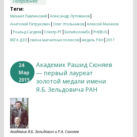
о Итоги недели 13.02.2017–20.02.2017
Подробнее
Теги:
|
|
Михаил Павлинский
Александр Лутовинов
|
|
Анатолий Петрукович
Олег Угольников
Алексей Малахов
|
|
|
|
|
Роальд Сагдеев
Спектр-РГ
БепиКоломбо
PHEBUS
|
|
|
ВЕГА ДЗЗ
смена магнитных полюсов
медаль РАН
2017
Академик Рашид Сюняев
24
— первый лауреат
Мар
2015
золотой медали имени
Я.Б. Зельдовича РАН
Академик Я.Б. Зельдович и Р.А. Сюняев