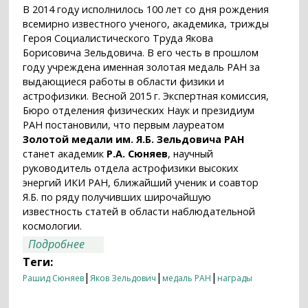
В 2014 году исполнилось 100 лет со дня рождения
всемирно известного ученого, академика, трижды
Героя Социалистического Труда Якова
Борисовича Зельдовича. В его честь в прошлом
году учреждена именная золотая медаль РАН за
выдающиеся работы в области физики и
астрофизики. Весной 2015 г. Экспертная комиссия,
Бюро отделения физических Наук и президиум
РАН постановили, что первым лауреатом
Золотой медали им. Я.Б. Зельдовича РАН
станет академик
Р.А. Сюняев
, научный
руководитель отдела астрофизики высоких
энергий ИКИ РАН, ближайший ученик и соавтор
Я.Б. по ряду получивших широчайшую
известность статей в области наблюдательной
космологии.
о Академик Рашид Сюняев — первый
Подробнее
лауреат золотой медали имени
Теги:
Я.Б. Зельдовича РАН
|
|
|
Рашид Сюняев
Яков Зельдович
медаль РАН
награды