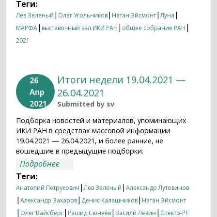
Теги:
|
|
|
|
Лев Зеленый
Олег Угольников
Натан Эйсмонт
Луна
|
|
|
МАРФА
выставочный зал ИКИ РАН
общее собрание РАН
2021
Итоги недели 19.04.2021 —
26
26.04.2021
Апр
2021
Submitted by
sv
Подборка новостей и материалов, упоминающих
ИКИ РАН в средствах массовой информации
19.04.2021 — 26.04.2021, и более ранние, не
вошедшие в предыдущие подборки.
о Итоги недели 19.04.2021 — 26.04.2021
Подробнее
Теги:
|
|
Анатолий Петрукович
Лев Зеленый
Александр Лутовинов
|
|
|
Александр Захаров
Денис Калашников
Натан Эйсмонт
|
|
|
|
Олег Вайсберг
Рашид Сюняев
Василй Левин
Спектр-РГ