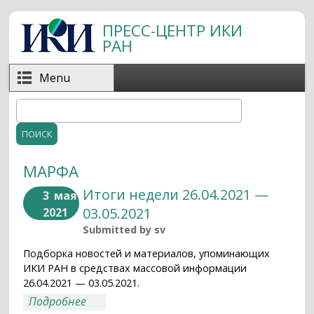
Перейти к основному содержанию
ПРЕСС-ЦЕНТР ИКИ
РАН
Menu
Поиск
Форма поиска
МАРФА
Итоги недели 26.04.2021 —
3
мая
03.05.2021
2021
Submitted by
sv
Подборка новостей и материалов, упоминающих
ИКИ РАН в средствах массовой информации
26.04.2021 — 03.05.2021.
о Итоги недели 26.04.2021 — 03.05.2021
Подробнее