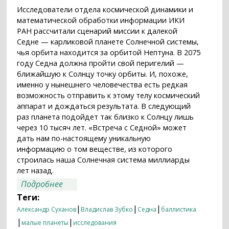
Исследователи отдела космической динамики и
математической обработки информации ИКИ
РАН рассчитали сценарий миссии к далекой
Седне — карликовой планете Солнечной системы,
чья орбита находится за орбитой Нептуна. В 2075
году Седна должна пройти свой перигелий —
ближайшую к Солнцу точку орбиты. И, похоже,
именно у нынешнего человечества есть редкая
возможность отправить к этому телу космический
аппарат и дождаться результата. В следующий
раз планета подойдет так близко к Солнцу лишь
через 10 тысяч лет. «Встреча с Седной» может
дать нам по-настоящему уникальную
информацию о том веществе, из которого
строилась наша Солнечная система миллиарды
лет назад.
о Не отправиться ли к Седне в 2029
Подробнее
году?
Теги:
|
|
|
Александр Суханов
Владислав Зубко
Седна
баллистика
|
|
малые планеты
исследования