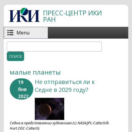
Перейти к основному содержанию
ПРЕСС-ЦЕНТР ИКИ
РАН
Menu
Поиск
Форма поиска
малые планеты
Не отправиться ли к
19
Седне в 2029 году?
Янв
2022
Седна в представлении художника (с) NASA/JPL-Caltech/R.
Hurt (SSC-Caltech)