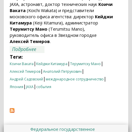
JAXA, астронавт, доктор технических наук
Коичи
Ваката
(Koichi Wakata) и представители
московского офиса агентства: директор
Кейджи
Китамура
(Keiji Kitamura), администратор
Терумитсу Мано
(Terumitsu Mano),
руководитель офиса в Звездном городке
Алексей Темеров
.
о Делегация JAXA посетила ИКИ РАН
Подробнее
Теги:
|
|
|
Коичи Ваката
Кейджи Китамура
Терумитску Мано
|
|
Алексей Темеров
Анатолий Петрукович
|
|
Андрей Садовский
международное сотрудничество
|
|
Япония
JAXA
события
Федеральное государственное